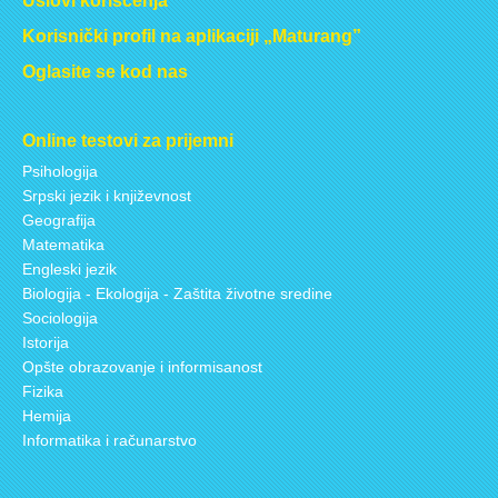
Uslovi korišćenja
Korisnički profil na aplikaciji „Maturang”
Oglasite se kod nas
Online testovi za prijemni
Psihologija
Srpski jezik i književnost
Geografija
Matematika
Engleski jezik
Biologija - Ekologija - Zaštita životne sredine
Sociologija
Istorija
Opšte obrazovanje i informisanost
Fizika
Hemija
Informatika i računarstvo