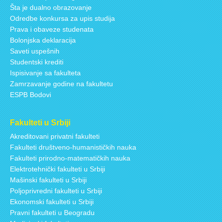
Šta je dualno obrazovanje
Odredbe konkursa za upis studija
Prava i obaveze studenata
Bolonjska deklaracija
Saveti uspešnih
Studentski krediti
Ispisivanje sa fakulteta
Zamrzavanje godine na fakultetu
ESPB Bodovi
Fakulteti u Srbiji
Akreditovani privatni fakulteti
Fakulteti društveno-humanističkih nauka
Fakulteti prirodno-matematičkih nauka
Elektrotehnički fakulteti u Srbiji
Mašinski fakulteti u Srbiji
Poljoprivredni fakulteti u Srbiji
Ekonomski fakulteti u Srbiji
Pravni fakulteti u Beogradu