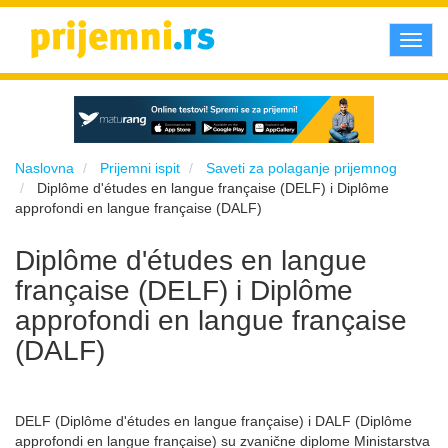
Toggl
navig
Naslovna
Prijemni ispit
Saveti za polaganje prijemnog
Diplôme d'études en langue française (DELF) i Diplôme
approfondi en langue française (DALF)
Diplôme d'études en langue
française (DELF) i Diplôme
approfondi en langue française
(DALF)
DELF (Diplôme d'études en langue française) i DALF (Diplôme
approfondi en langue française) su zvanične diplome Ministarstva