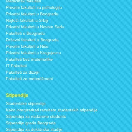
Medicinski fakulteti
Privatni fakulteti za psihologiju
Privatni fakulteti u Beogradu
Najteži fakulteti u Srbiji
Privatni fakulteti u Novom Sadu
Fakulteti u Beogradu
Državni fakulteti u Beogradu
Privatni fakulteti u Nišu
Privatni fakulteti u Kragujevcu
Fakulteti bez matematike
IT Fakulteti
Fakulteti za dizajn
Fakulteti za menadžment
Stipendije
Studentske stipendije
Kako interpretirati rezultate studentskih stipendija
Stipendija za nadarene studente
Stipendije grada Beograda
Stipendije za doktorske studije