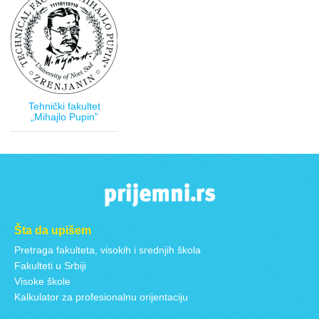
Tehnički fakultet
„Mihajlo Pupin”
Šta da upišem
Pretraga fakulteta, visokih i srednjih škola
Fakulteti u Srbiji
Visoke škole
Kalkulator za profesionalnu orijentaciju