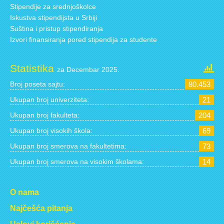
Stipendije za srednjoškolce
Iskustva stipendijsta u Srbiji
Suština i pristup stipendiranja
Izvori finansiranja pored stipendija za studente
Statistika
za Decembar 2025.
Broj poseta sajtu:
80.453
Ukupan broj univerziteta:
21
Ukupan broj fakulteta:
204
Ukupan broj visokih škola:
69
Ukupan broj smerova na fakultetima:
73
Ukupan broj smerova na visokim školama:
14
O nama
Najčešća pitanja