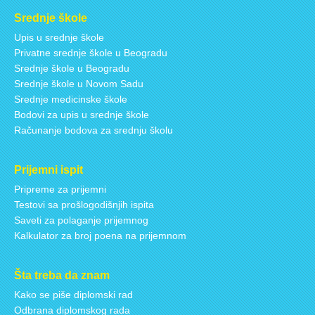
Srednje škole
Upis u srednje škole
Privatne srednje škole u Beogradu
Srednje škole u Beogradu
Srednje škole u Novom Sadu
Srednje medicinske škole
Bodovi za upis u srednje škole
Računanje bodova za srednju školu
Prijemni ispit
Pripreme za prijemni
Testovi sa prošlogodišnjih ispita
Saveti za polaganje prijemnog
Kalkulator za broj poena na prijemnom
Šta treba da znam
Kako se piše diplomski rad
Odbrana diplomskog rada