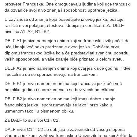
prosvete Francuske. One omogućavaju ljudima koji uče francuski
da ozvaniče svoj nivo znanja i sposobnosti upotrebe jezika.
U zavisnosti od znanja koje posedujete iz ovog jezika, postoje
različiti nivoi polaganja testova i dobijanja certifikata. Za DELF
nivoi su A1, A2, B1 i B2.
DELF A1 je nivo namenjen onima koji su francuski jezik počeli da
uče i imaju već neko predznanje ovog jezika. Dobićete prvu
diplomu francuskog jezika koja će predstavljati zvaničnu potvrdu
vaših sposobnosti, a vaše znanje biće priznato u celom svetu.
DELF A2 je nivo namenjen onima koji ovaj jezik uče godinu ili dve
i počeli su da se sporazumevaju na francuskom.
DELF B1 je nivo namenjen onima koji francuski jezik uče već
nekoliko godina i sporazumevaju se bez većih poteškoća.
DELF B2 je nivo namenjen onima koji imaju dobro znanje
francuskog jezika i sporazumevaju se lako i brzo kako u
usmenom tako i u pismenom obliku.
Za DALF to su nivoi C1 i C2.
DALF nivoi C1 ili C2 se dobijaju u zavisnosti od vašeg stepena
vladanja jezikom, zahteva francuskog Univerziteta na koji želite da