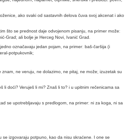
oženice, ako svaki od sastavnih delova čuva svoj akcenat i ako
 tim što se prednost daje odvojenom pisanju, na primer može:
-Grad; ali bolje je Herceg Novi, Ivanić Grad.
ajedno označavaju jedan pojam, na primer: baš-čaršija (i
neral-potpukovnik;
e znam, ne veruju, ne dolazimo, ne pitaj, ne može; izuzetak su
 li doći? Veruješ li mi? Znaš li to? i u upitnim rečenicama sa
av kad se upotrebljavaju s predlogom, na primer: ni za koga, ni sa
u se izgovaraju potpuno, kao da nisu skraćene. I one se