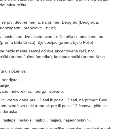
oumica rešite.
a se prvi deo ne menja, na primer: Beograd (Beograda,
gozapadni, prepoloviti, izvući;
ja sastoje od dve akcentovane reči i pišu se odvojeno; na
prema Bela Crkva), Bjelopoljac (prema Bjelo Polje);
 se naziv mesta sastoji od dve akcentovane reči, npr.
rički (prema Južna Amerika), krivopalanački (prema Kriva
sta u složenice:
neprijatelj;
dljiv;
ovano, nekorektno, neorganizovano;
ni vreme dana pre 12 sati ili posle 12 sati, na primer: Celo
om označava neki trenutak pre ili posle 12 časova, piše se
e doručka.;
najlepši, najlakši, najbolji, najjači, najjednostavniji.
gde, najednom, napamet, otprilike, sneruke i predlozi: povrh,