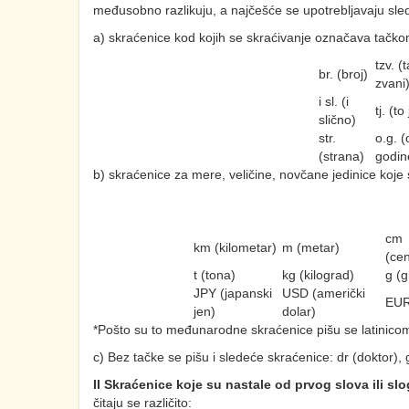
međusobno razlikuju, a najčešće se upotrebljavaju sle
a) skraćenice kod kojih se skraćivanje označava tačko
tzv. (
br. (broj)
zvani
i sl. (i
tj. (to
slično)
str.
o.g. 
(strana)
godin
b) skraćenice za mere, veličine, novčane jedinice koje 
cm
km (kilometar)
m (metar)
(cen
t (tona)
kg (kilograd)
g (
JPY (japanski
USD (američki
EUR
jen)
dolar)
*Pošto su to međunarodne skraćenice pišu se latinico
c) Bez tačke se pišu i sledeće skraćenice: dr (doktor)
II Skraćenice koje su nastale od prvog slova ili sl
čitaju se različito: