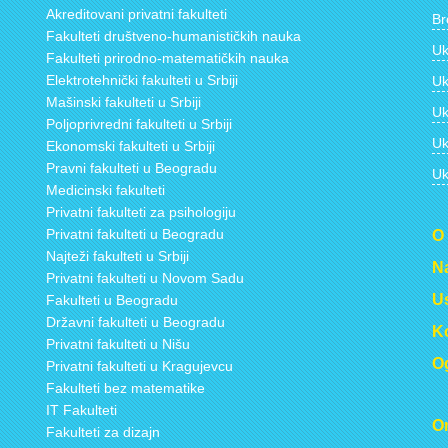
Akreditovani privatni fakulteti
Br
Fakulteti društveno-humanističkih nauka
Uk
Fakulteti prirodno-matematičkih nauka
Elektrotehnički fakulteti u Srbiji
Uk
Mašinski fakulteti u Srbiji
Uk
Poljoprivredni fakulteti u Srbiji
Uk
Ekonomski fakulteti u Srbiji
Pravni fakulteti u Beogradu
Uk
Medicinski fakulteti
Privatni fakulteti za psihologiju
Privatni fakulteti u Beogradu
O
Najteži fakulteti u Srbiji
Na
Privatni fakulteti u Novom Sadu
Us
Fakulteti u Beogradu
Državni fakulteti u Beogradu
Ko
Privatni fakulteti u Nišu
Og
Privatni fakulteti u Kragujevcu
Fakulteti bez matematike
IT Fakulteti
On
Fakulteti za dizajn