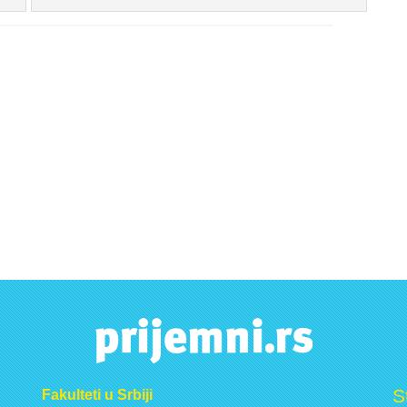
S
Fakulteti u Srbiji