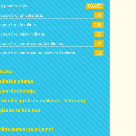
oj poseta sajtu:
80.453
upan broj univerziteta:
21
upan broj fakulteta:
204
upan broj visokih škola:
69
upan broj smerova na fakultetima:
73
upan broj smerova na visokim školama:
14
 nama
jčešća pitanja
lovi korišćenja
risnički profil na aplikaciji „Maturang”
lasite se kod nas
line testovi za prijemni