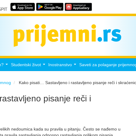
m?
Studentski život
Inostranstvo
Saveti za polaganje prijemno
...
...
...
jemnog
Kako pisati… Sastavljeno i rastavljeno pisanje reči i skraćeni
astavljeno pisanje reči i
e velikih nedoumica kada su pravila u pitanju. Često se nađemo u
čita pravila sastavljanja odnosno rastavljanja prilikom pisanja.