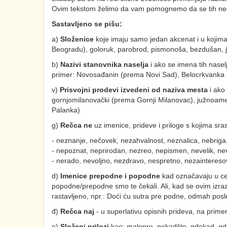
Ovim tekstom želimo da vam pomognemo da se tih ned
Sastavljeno se pišu:
a)
Složenice
koje imaju samo jedan akcenat i u kojim
Beogradu), goloruk, parobrod, pismonoša, bezdušan, ju
b)
Nazivi stanovnika naselja
i ako se imena tih nasel
primer: Novosađanin (prema Novi Sad), Belocrkvanka (
v)
Prisvojni prodevi izvedeni od naziva mesta
i ako
gornjomilanovački (prema Gornji Milanovac), južnoame
Palanka)
g)
Rečca ne
uz imenice, prideve i priloge s kojima sra
- neznanje, nečovek, nezahvalnost, neznalica, nebriga, 
- nepoznat, neprirodan, nezreo, nepismen, nevelik, nevi
- nerado, nevoljno, nezdravo, nespretno, nezainteres
d)
Imenice prepodne i popodne
kad označavaju u celi
popodne/prepodne smo te čekali. Ali, kad se ovim izraz
rastavljeno, npr.: Doći ću sutra pre podne, odmah posl
đ)
Rečca naj
- u superlativu opisnih prideva, na primer: 
e)
Složeni prilozi
kao: malopre, pokadšto, gdekad, gde