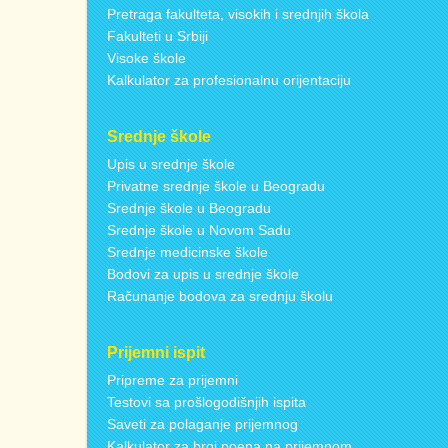
Pretraga fakulteta, visokih i srednjih škola
Fakulteti u Srbiji
Visoke škole
Kalkulator za profesionalnu orijentaciju
Srednje škole
Upis u srednje škole
Privatne srednje škole u Beogradu
Srednje škole u Beogradu
Srednje škole u Novom Sadu
Srednje medicinske škole
Bodovi za upis u srednje škole
Računanje bodova za srednju školu
Prijemni ispit
Pripreme za prijemni
Testovi sa prošlogodišnjih ispita
Saveti za polaganje prijemnog
Kalkulator za broj poena na prijemnom