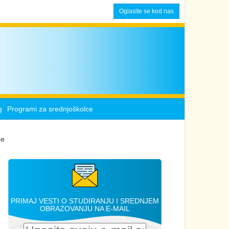
Oglasite se kod nas
g
Programi za srednjoškolce
ce
PRIMAJ VESTI O STUDIRANJU I SREDNJEM
OBRAZOVANJU NA E-MAIL