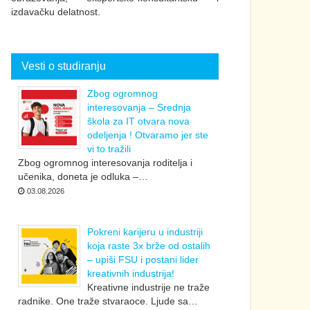
izdavačku delatnost.
Vesti o studiranju
Zbog ogromnog
interesovanja – Srednja
škola za IT otvara nova
odeljenja ! Otvaramo jer ste
vi to tražili
Zbog ogromnog interesovanja roditelja i
učenika, doneta je odluka –…
03.08.2026
Pokreni karijeru u industriji
koja raste 3x brže od ostalih
– upiši FSU i postani lider
kreativnih industrija!
Kreativne industrije ne traže
radnike. One traže stvaraoce. Ljude sa…