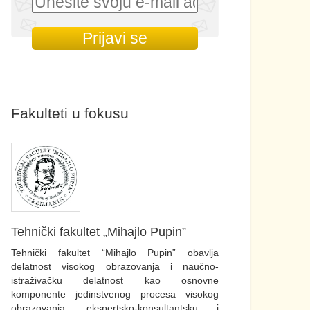
Fakulteti u fokusu
Tehnički fakultet „Mihajlo Pupin”
Tehnički fakultet “Mihajlo Pupin” obavlja
delatnost visokog obrazovanja i naučno-
istraživačku delatnost kao osnovne
komponente jedinstvenog procesa visokog
obrazovanja, ekspertsko-konsultantsku i