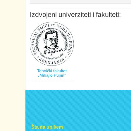
Izdvojeni univerziteti i fakulteti:
Tehnički fakultet
„Mihajlo Pupin”
Šta da upišem