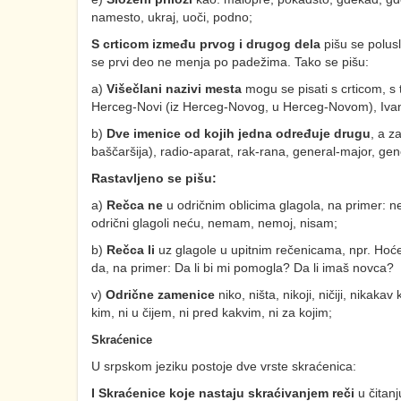
namesto, ukraj, uoči, podno;
S crticom između prvog i drugog dela
pišu se polusl
se prvi deo ne menja po padežima. Tako se pišu:
a)
Višečlani nazivi mesta
mogu se pisati s crticom, s
Herceg-Novi (iz Herceg-Novog, u Herceg-Novom), Ivanić
b)
Dve imenice od kojih jedna određuje drugu
, a z
baščaršija), radio-aparat, rak-rana, general-major, ge
Rastavljeno se pišu:
a)
Rečca ne
u odričnim oblicima glagola, na primer: n
odrični glagoli neću, nemam, nemoj, nisam;
b)
Rečca li
uz glagole u upitnim rečenicama, npr. Hoćeš
da, na primer: Da li bi mi pomogla? Da li imaš novca?
v)
Odrične zamenice
niko, ništa, nikoji, ničiji, nikak
kim, ni u čijem, ni pred kakvim, ni za kojim;
Skraćenice
U srpskom jeziku postoje dve vrste skraćenica:
I Skraćenice koje nastaju skraćivanjem reči
u čitanj