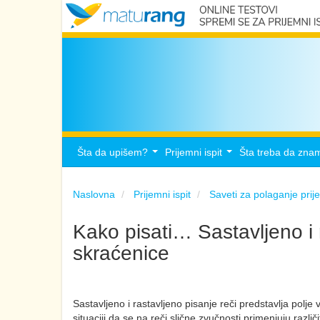
Šta da upišem?
Prijemni ispit
Šta treba da zna
...
...
Naslovna
Prijemni ispit
Saveti za polaganje pri
Kako pisati… Sastavljeno i r
skraćenice
Sastavljeno i rastavljeno pisanje reči predstavlja polj
situaciji da se na reči slične zvučnosti primenjuju razli