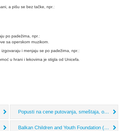
ani, a pišu se bez tačke, npr.:
aju po padežima, npr.:
kove sa operskom muzikom.
e izgovaraju i menjaju se po padežima, npr.:
ć u hrani i lekovima je stigla od Unicefa.
Popusti na cene putovanja, smeštaja, omladinske kartice i slično...
Balkan Children and Youth Foundation (BCYF)