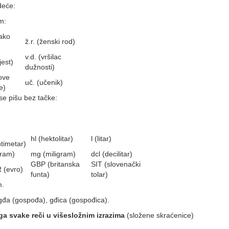
deće:
m:
tako
ž.r. (ženski rod)
)
v.d. (vršilac
 jest)
dužnosti)
(ove
uč. (učenik)
e)
se pišu bez tačke:
hl (hektolitar)
l (litar)
timetar)
gram)
mg (miligram)
dcl (decilitar)
GBP (britanska
SIT (slovenački
 (evro)
funta)
tolar)
m.
, gđa (gospođa), gđica (gospođica).
oga svake reči u višesložnim izrazima
(složene skraćenice)