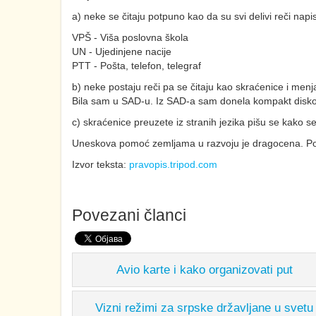
a) neke se čitaju potpuno kao da su svi delivi reči napis
VPŠ - Viša poslovna škola
UN - Ujedinjene nacije
PTT - Pošta, telefon, telegraf
b) neke postaju reči pa se čitaju kao skraćenice i menj
Bila sam u SAD-u. Iz SAD-a sam donela kompakt dis
c) skraćenice preuzete iz stranih jezika pišu se kako s
Uneskova pomoć zemljama u razvoju je dragocena. Pomo
Izvor teksta:
pravopis.tripod.com
Povezani članci
Avio karte i kako organizovati put
Vizni režimi za srpske državljane u svetu