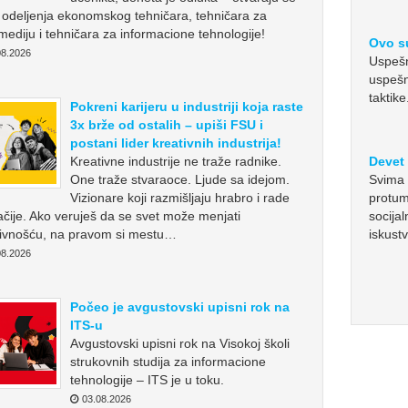
odeljenja ekonomskog tehničara, tehničara za
mediju i tehničara za informacione tehnologije!
Ovo su
8.2026
Uspešno
uspešn
taktike
Pokreni karijeru u industriji koja raste
3x brže od ostalih – upiši FSU i
postani lider kreativnih industrija!
Kreativne industrije ne traže radnike.
Devet 
One traže stvaraoce. Ljude sa idejom.
Svima 
Vizionare koji razmišljaju hrabro i rade
protum
čije. Ako veruješ da se svet može menjati
socija
tivnošću, na pravom si mestu…
iskust
8.2026
Počeo je avgustovski upisni rok na
ITS-u
Avgustovski upisni rok na Visokoj školi
strukovnih studija za informacione
tehnologije – ITS je u toku.
03.08.2026