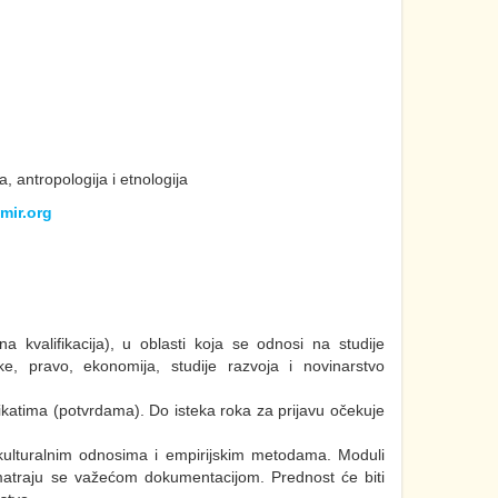
a, antropologija i etnologija
ir.org
a kvalifikacija), u oblasti koja se odnosi na studije
ke, pravo, ekonomija, studije razvoja i novinarstvo
ikatima (potvrdama). Do isteka roka za prijavu očekuje
kulturalnim odnosima i empirijskim metodama. Moduli
 smatraju se važećom dokumentacijom. Prednost će biti