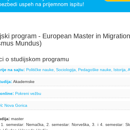
jski program - European Master in Migration 
smus Mundus)
i o studijskom programu
ije na sajtu:
Političke nauke,
Sociologija,
Pedagoške nauke,
Istorija,
A
tudija:
Akademske
online:
Pokreni vežbu
i:
Nova Gorica
udija:
master
:
1. semestar: Nemačka, 2. semestar: Norveška, 3. i 4. semestar: Sl