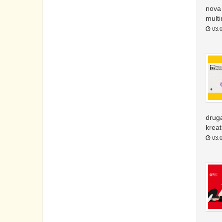
nova 
multi
03.0
druga
krea
03.0