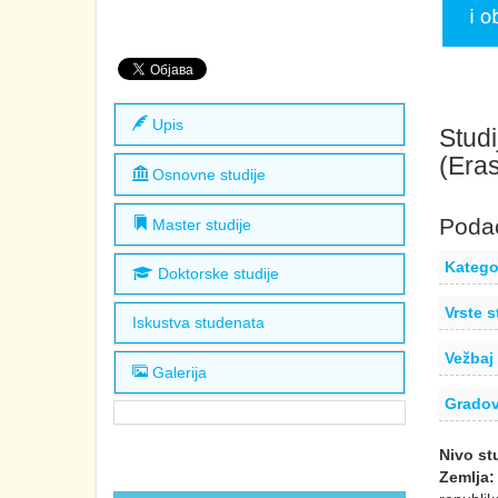
Upis
Studi
(Era
Osnovne studije
Podac
Master studije
Kategor
Doktorske studije
Vrste s
Iskustva studenata
Vežbaj 
Galerija
Gradov
Nivo st
Zemlja