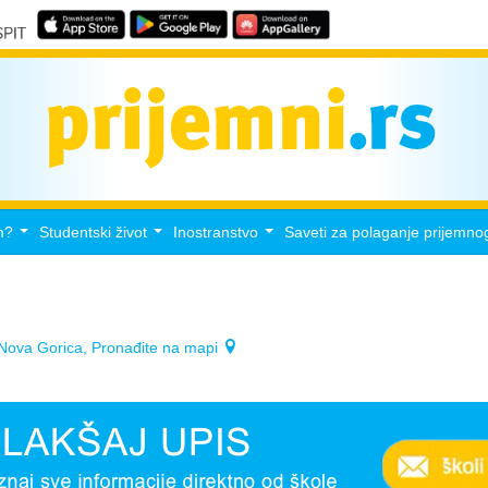
m?
Studentski život
Inostranstvo
Saveti za polaganje prijemno
...
...
...
 Nova Gorica, Pronađite na mapi