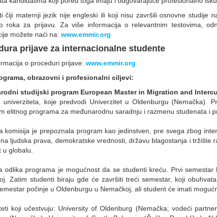
ta kandidatima koji pored toga imaju i odgovarajuće profesionalno isku
i čiji maternji jezik nije engleski ili koji nisu završili osnovne stud
do roka za prijavu. Za više informacija o relevantnim testovima, od
ije možete naći na:
www.emmir.org
ura prijave za internacionalne studente
ormacija o proceduri prijave:
www.emmir.org
ograma, obrazovni i profesionalni ciljevi:
odni studijski program European Master in Migration and Intercul
kih univerziteta, koje predvodi Univerzitet u Oldenburgu (Nemačka).
m elitnog programa za međunarodnu saradnju i razmenu studenata i 
 komisija je prepoznala program kao jedinstven, pre svega zbog interd
 na ljudska prava, demokratske vrednosti, državu blagostanja i tržište
et u globalu.
ija odlika programa je mogućnost da se studenti kreću. Prvi semesta
j. Zatim studenti biraju gde će završiti treći semestar, koji obuhvata
semestar počinje u Oldenburgu u Nemačkoj, ali student će imati mogućno
teti koji učestvuju: University of Oldenburg (Nemačka; vodeći partner)