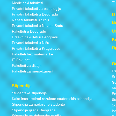
Medicinski fakulteti
Privatni fakulteti za psihologiju
Privatni fakulteti u Beogradu
O
Najteži fakulteti u Srbiji
Na
Privatni fakulteti u Novom Sadu
Us
Fakulteti u Beogradu
Državni fakulteti u Beogradu
Ko
Privatni fakulteti u Nišu
Og
Privatni fakulteti u Kragujevcu
Fakulteti bez matematike
IT Fakulteti
On
Fakulteti za dizajn
Ps
Fakulteti za menadžment
Sr
Ge
Stipendije
Ma
Studentske stipendije
En
Kako interpretirati rezultate studentskih stipendija
Bi
Stipendija za nadarene studente
So
Stipendije grada Beograda
Is
Stipendije za doktorske studije