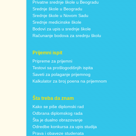
Privatne srednje škole u Beogradu
Srednje škole u Beogradu
Srednje škole u Novom Sadu
Srednje medicinske škole
Bodovi za upis u srednje škole
Računanje bodova za srednju školu
Prijemni ispit
Pripreme za prijemni
Testovi sa prošlogodišnjih ispita
Saveti za polaganje prijemnog
Kalkulator za broj poena na prijemnom
Šta treba da znam
Kako se piše diplomski rad
Odbrana diplomskog rada
Šta je dualno obrazovanje
Odredbe konkursa za upis studija
Prava i obaveze studenata