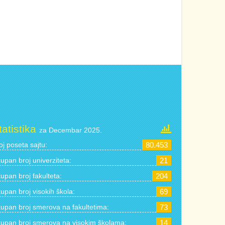
tatistika
za Decembar 2025.
oj poseta sajtu:
80.453
upan broj univerziteta:
21
upan broj fakulteta:
204
upan broj visokih škola:
69
upan broj smerova na fakultetima:
73
upan broj smerova na visokim školama:
14