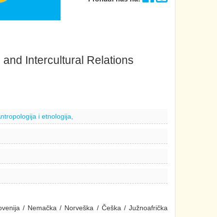
and Intercultural Relations
ntropologija i etnologija,
ovenija / Nemačka / Norveška / Češka / Južnoafrička