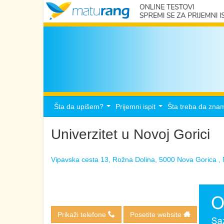
Šta da upišem?
Prijemni ispit
Šta treba da zna
...
...
Univerzitet u Novoj Gorici
Vipavska cesta 13, Rožna Dolina, 5000 Nova Gorica ,
Prikaži telefone
Posetite website