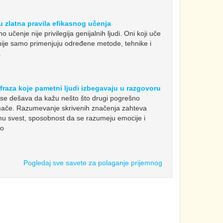
 zlatna pravila efikasnog učenja
 učenje nije privilegija genijalnih ljudi. Oni koji uče
ije samo primenjuju određene metode, tehnike i
.
fraza koje pametni ljudi izbegavaju u razgovoru
se dešava da kažu nešto što drugi pogrešno
ače. Razumevanje skrivenih značenja zahteva
lnu svest, sposobnost da se razumeju emocije i
vo
Pogledaj sve savete za polaganje prijemnog