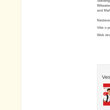
Stavang
Witwater
and Maha
Nastava 
Više o 
Web stra
Ves