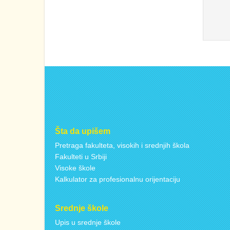
Šta da upišem
Pretraga fakulteta, visokih i srednjih škola
Fakulteti u Srbiji
Visoke škole
Kalkulator za profesionalnu orijentaciju
Srednje škole
Upis u srednje škole