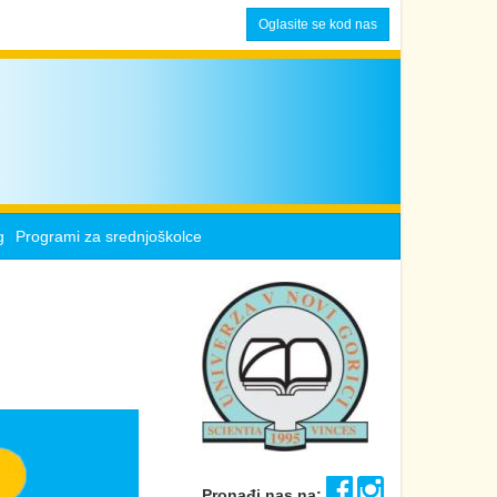
Oglasite se kod nas
g
Programi za srednjoškolce
Pronađi nas na: