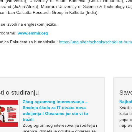
er (Norveška), University of South Bohemia (Češka Republika), Ahf
srand (Južna Afrika), Mbarara University of Science & Technology (Uga
nirban Calcutta Research Group in Kalkutta (India).
se izvodi na engleskom jeziku.
programu:
www.emmir.org
nica Fakulteta za humanistiku:
https://ung.si/en/schools/school-of-hu
ti o studiranju
Save
Zbog ogromnog interesovanja –
Najbol
Srednja škola za IT otvara nova
Kvalit
odeljenja ! Otvaramo jer ste vi to
kako bi
tražili
prijem
Zbog ogromnog interesovanja roditelja i
naprav
učenika, doneta je odluka – otvaraju se