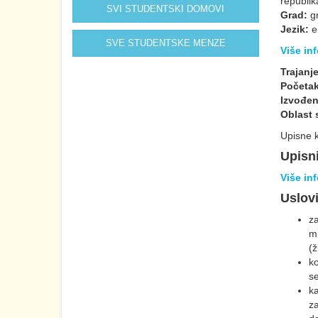
republik
SVI STUDENTSKI DOMOVI
Grad:
gr
Jezik:
e
SVE STUDENTSKE MENZE
Više in
Trajanje
Početa
Izvođen
Oblast 
Upisne k
Upisni
Više inf
Uslov
za
m
(ž
ko
se
k
za