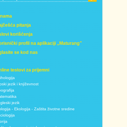
 nama
jčešća pitanja
lovi korišćenja
risnički profil na aplikaciji „Maturang”
lasite se kod nas
line testovi za prijemni
ihologija
pski jezik i književnost
ografija
tematika
gleski jezik
ologija - Ekologija - Zaštita životne sredine
ciologija
torija