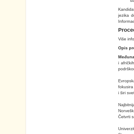
da
Kandidat
jezika 
Informac
Proced
Više inf
Opis pr
Međunar
i afrič
podrško
Evropska
fokusira
i širi sv
Najbitn
Norveško
Četvrti 
Univerzi