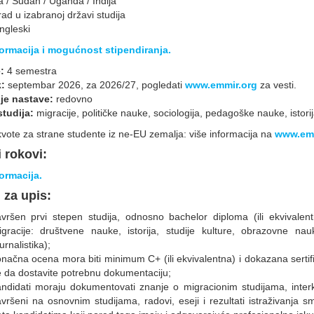
a / Sudan / Uganda / Indija
ad u izabranoj državi studija
ngleski
formacija i mogućnost stipendiranja.
:
4 semestra
k:
septembar 2026, za 2026/27, pogledati
www.emmir.org
za vesti.
je nastave:
redovno
studija:
migracije, političke nauke, sociologija, pedagoške nauke, istorij
vote za strane studente iz ne-EU zemalja: više informacija na
www.emm
 rokovi:
ormacija.
i za upis:
vršen prvi stepen studija, odnosno bachelor diploma (ili ekvivalentn
igracije: društvene nauke, istorija, studije kulture, obrazovne nau
urnalistika);
načna ocena mora biti minimum C+ (ili ekvivalentna) i dokazana sertif
 da dostavite potrebnu dokumentaciju;
andidati moraju dokumentovati znanje o migracionim studijama, inter
vršeni na osnovnim studijama, radovi, eseji i rezultati istraživanja