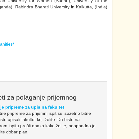
ad University for Women (Sudan), University of the
nda), Rabindra Bharati University in Kalkutta, (India)
manities/
ti za polaganje prijemnog
je pripreme za upis na fakultet
etne pripreme za prijemni ispit su izuzetno bitne
ste upisali fakultet koji želite. Da biste na
nom ispitu prošli onako kako želite, neophodno je
ite dobar plan.