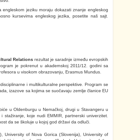
stvo.
ije na engleskom jeziku moraju dokazati znanje engleskog
nosno kursevima engleskog jezika, posetite naš sajt.
tural Relations
rezultat je saradnje između evropskih
 Program je pokrenut u akademskoj 2011/12. godini sa
profesora u visokom obrazovanju, Erasmus Mundus.
isciplinarne i multikulturalne perspektive. Program se
 rada, izazove sa kojima se suočavaju zemlje članice EU
r biće u Oldenburgu u Nemačkoj, drugi u Stavangeru u
 i stažiranje, koje nudi EMMIR, partnerski univerzitet.
st da se školuje u kojoj god državi da odluči.
, University of Nova Gorica (Slovenija), University of