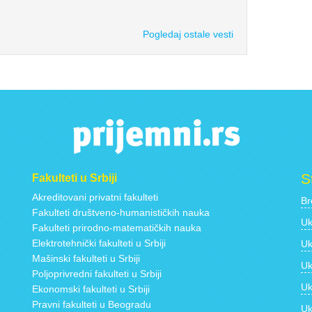
Pogledaj ostale vesti
S
Fakulteti u Srbiji
Akreditovani privatni fakulteti
Br
Fakulteti društveno-humanističkih nauka
Uk
Fakulteti prirodno-matematičkih nauka
Elektrotehnički fakulteti u Srbiji
Uk
Mašinski fakulteti u Srbiji
Uk
Poljoprivredni fakulteti u Srbiji
Uk
Ekonomski fakulteti u Srbiji
Pravni fakulteti u Beogradu
Uk