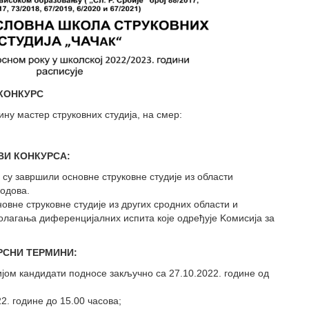
КОНКУРС
ну мастер струковних студија, на смер:
ВИ КОНКУРСА:
 су завршили основне струковне студије из области
одова.
овне струковне студије из других сродних области и
олагања диференцијалних испита које одређује Kомисија за
РСНИ ТЕРМИНИ:
јом кандидати подносе закључно са 27.10.2022. године од
2. године до 15.00 часова;