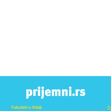
S
Fakulteti u Srbiji