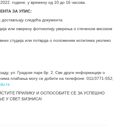
022. године, у времену од 10 до 16 часова.
ЕНТА ЗА УПИС:
 достављају следећа документа:
дија или оверену фотокопију уверења о стеченом високом
вних студија или потврда о положеним испитима уколико
аду, ул. Градски парк бр. 2. Све друге информације о
инима плаћања могу се добити на телефоне: 011/3771-552;
du.rs
ИСТИТЕ ПРИЛИКУ И ОСПОСОБИТЕ СЕ ЗА УСПЕШНО
Е У СВЕТ БИЗНИСА!