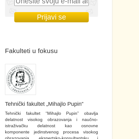
Fakulteti u fokusu
Tehnički fakultet „Mihajlo Pupin”
Tehnički fakultet “Mihajlo Pupin” obavlja
delatnost visokog obrazovanja i naučno-
istraživačku delatnost kao osnovne
komponente jedinstvenog procesa visokog
obrazovanja, ekspertsko-konsultantsku i