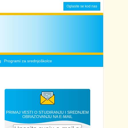
Oglasite se kod nas
g
Programi za srednjoškolce
PRIMAJ VESTI O STUDIRANJU I SREDNJEM
OBRAZOVANJU NA E-MAIL