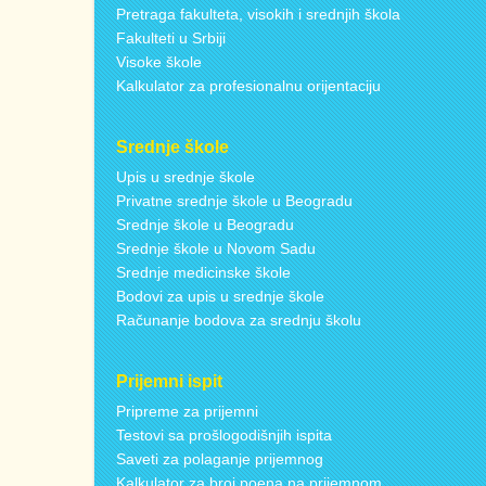
Pretraga fakulteta, visokih i srednjih škola
Fakulteti u Srbiji
Visoke škole
Kalkulator za profesionalnu orijentaciju
Srednje škole
Upis u srednje škole
Privatne srednje škole u Beogradu
Srednje škole u Beogradu
Srednje škole u Novom Sadu
Srednje medicinske škole
Bodovi za upis u srednje škole
Računanje bodova za srednju školu
Prijemni ispit
Pripreme za prijemni
Testovi sa prošlogodišnjih ispita
Saveti za polaganje prijemnog
Kalkulator za broj poena na prijemnom