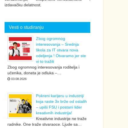
izdavačku delatnost.
Vesti o studiranju
Zbog ogromnog
interesovanja – Srednja
škola za IT otvara nova
odeljenja ! Otvaramo jer ste
vi to tražili
Zbog ogromnog interesovanja roditelja i
učenika, doneta je odluka –…
03.08.2026
Pokreni karijeru u industriji
koja raste 3x brže od ostalih
– upiši FSU i postani lider
kreativnih industrija!
Kreativne industrije ne traže
radnike. One traže stvaraoce. Ljude sa…