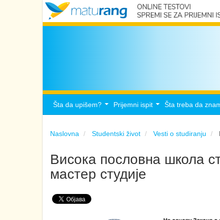
Šta da upišem?
Prijemni ispit
Šta treba da zna
...
...
Naslovna
Studentski život
Vesti o studiranju
Висока пословна школа ст
мастер студије