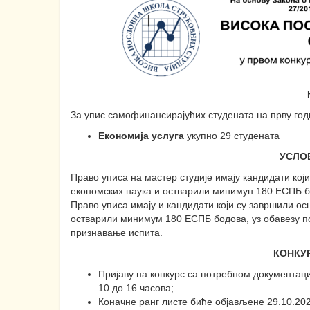
За упис самофинансирајућих студената на прву годи
Економија услуга
укупно 29 студената
УСЛО
Право уписа на мастер студије имају кандидати који
економских наука и остварили минимун 180 ЕСПБ б
Право уписа имају и кандидати који су завршили осн
остварили минимум 180 ЕСПБ бодова, уз обавезу п
признавање испита.
КОНКУ
Пријаву на конкурс са потребном документаци
10 до 16 часова;
Коначне ранг листе биће објављене 29.10.202