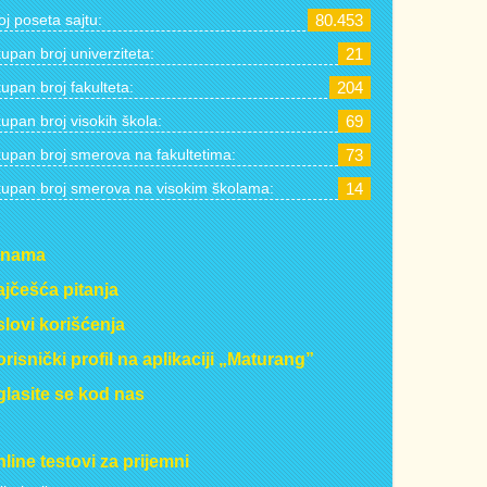
oj poseta sajtu:
80.453
upan broj univerziteta:
21
upan broj fakulteta:
204
upan broj visokih škola:
69
upan broj smerova na fakultetima:
73
upan broj smerova na visokim školama:
14
 nama
jčešća pitanja
lovi korišćenja
risnički profil na aplikaciji „Maturang”
lasite se kod nas
line testovi za prijemni