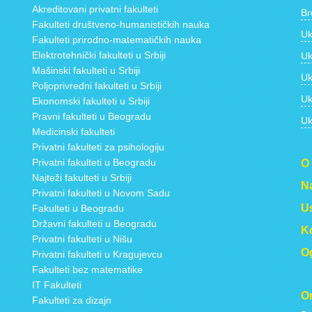
Akreditovani privatni fakulteti
Br
Fakulteti društveno-humanističkih nauka
Uk
Fakulteti prirodno-matematičkih nauka
Elektrotehnički fakulteti u Srbiji
Uk
Mašinski fakulteti u Srbiji
Uk
Poljoprivredni fakulteti u Srbiji
Uk
Ekonomski fakulteti u Srbiji
Pravni fakulteti u Beogradu
Uk
Medicinski fakulteti
Privatni fakulteti za psihologiju
Privatni fakulteti u Beogradu
O
Najteži fakulteti u Srbiji
Na
Privatni fakulteti u Novom Sadu
Us
Fakulteti u Beogradu
Državni fakulteti u Beogradu
Ko
Privatni fakulteti u Nišu
Og
Privatni fakulteti u Kragujevcu
Fakulteti bez matematike
IT Fakulteti
On
Fakulteti za dizajn