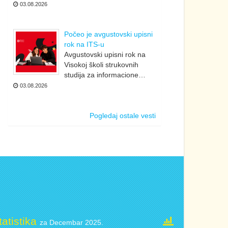
03.08.2026
Počeo je avgustovski upisni
rok na ITS-u
Avgustovski upisni rok na
Visokoj školi strukovnih
studija za informacione…
03.08.2026
Pogledaj ostale vesti
tatistika
za Decembar 2025.