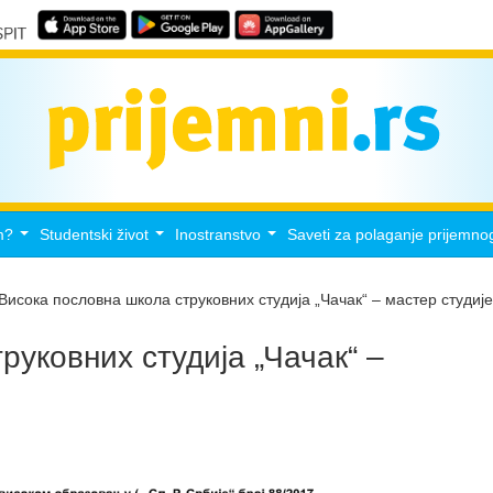
m?
Studentski život
Inostranstvo
Saveti za polaganje prijemno
...
...
...
Висока пословна школа струковних студија „Чачак“ – мастер студије
руковних студија „Чачак“ –