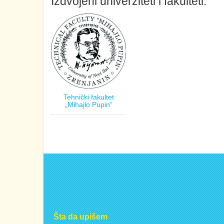
Izdvojeni univerziteti i fakulteti:
Tehnički fakultet
„Mihajlo Pupin”
Šta da upišem