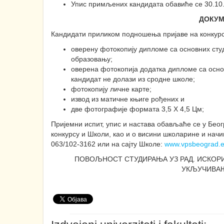
Упис примљених кандидата обавиће се 30.10.2
ДОКУМ
Кандидати приликом подношења пријаве на конкурс
оверену фотокопију дипломe са основних сту
образовању;
оверена фотокопија додатка дипломе са осно
кандидат не долази из сродне школе;
фотокопију личнe картe;
извод из матичне књиге рођених и
двe фoтoгрaфиje формата 3,5 X 4,5 Цм;
Пријемни испит, упис и настава обављаће се у Беогр
конкурсу и Школи, као и о висини школарине и нач
063/102-3162 или на сајту Школе:
www.vpsbeograd.e
ПОВОЉНОСТ СТУДИРАЊА УЗ РАД. ИСКОР
УКЉУЧИВАЊ