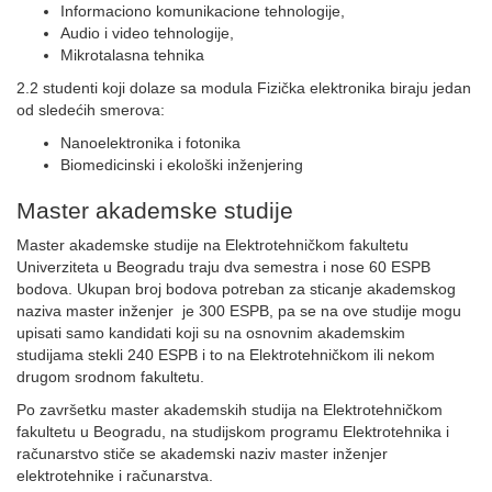
Informaciono komunikacione tehnologije,
Audio i video tehnologije,
Mikrotalasna tehnika
2.2 studenti koji dolaze sa modula Fizička elektronika biraju jedan
od sledećih smerova:
Nanoelektronika i fotonika
Biomedicinski i ekološki inženjering
Master akademske studije
Master akademske studije na Elektrotehničkom fakultetu
Univerziteta u Beogradu traju dva semestra i nose 60 ESPB
bodova. Ukupan broj bodova potreban za sticanje akademskog
naziva master inženjer je 300 ESPB, pa se na ove studije mogu
upisati samo kandidati koji su na osnovnim akademskim
studijama stekli 240 ESPB i to na Elektrotehničkom ili nekom
drugom srodnom fakultetu.
Po završetku master akademskih studija na Elektrotehničkom
fakultetu u Beogradu, na studijskom programu Elektrotehnika i
računarstvo stiče se akademski naziv master inženjer
elektrotehnike i računarstva.