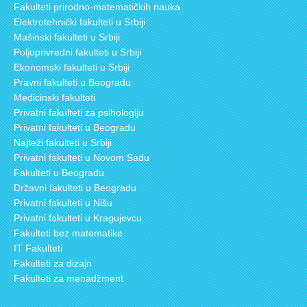
Fakulteti prirodno-matematičkih nauka
Elektrotehnički fakulteti u Srbiji
Mašinski fakulteti u Srbiji
Poljoprivredni fakulteti u Srbiji
Ekonomski fakulteti u Srbiji
Pravni fakulteti u Beogradu
Medicinski fakulteti
Privatni fakulteti za psihologiju
Privatni fakulteti u Beogradu
Najteži fakulteti u Srbiji
Privatni fakulteti u Novom Sadu
Fakulteti u Beogradu
Državni fakulteti u Beogradu
Privatni fakulteti u Nišu
Privatni fakulteti u Kragujevcu
Fakulteti bez matematike
IT Fakulteti
Fakulteti za dizajn
Fakulteti za menadžment