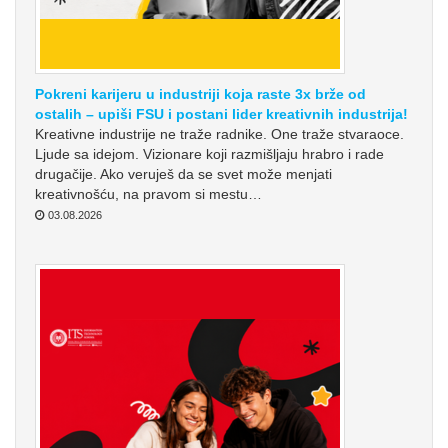
Pokreni karijeru u industriji koja raste 3x brže od
ostalih – upiši FSU i postani lider kreativnih industrija!
Kreativne industrije ne traže radnike. One traže stvaraoce.
Ljude sa idejom. Vizionare koji razmišljaju hrabro i rade
drugačije. Ako veruješ da se svet može menjati
kreativnošću, na pravom si mestu…
03.08.2026