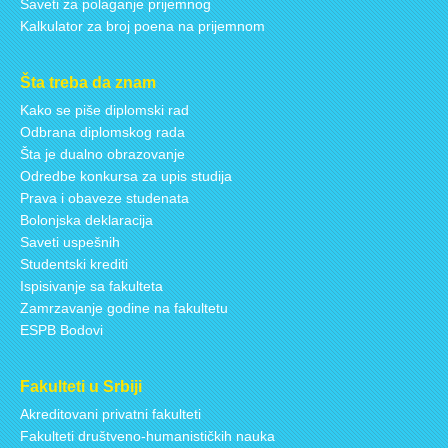
Saveti za polaganje prijemnog
Kalkulator za broj poena na prijemnom
Šta treba da znam
Kako se piše diplomski rad
Odbrana diplomskog rada
Šta je dualno obrazovanje
Odredbe konkursa za upis studija
Prava i obaveze studenata
Bolonjska deklaracija
Saveti uspešnih
Studentski krediti
Ispisivanje sa fakulteta
Zamrzavanje godine na fakultetu
ESPB Bodovi
Fakulteti u Srbiji
Akreditovani privatni fakulteti
Fakulteti društveno-humanističkih nauka