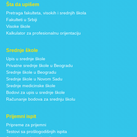
Šta da upišem
Pretraga fakulteta, visokih i srednjih škola
Fakulteti u Srbiji
Visoke škole
Kalkulator za profesionalnu orijentaciju
Srednje škole
Upis u srednje škole
Privatne srednje škole u Beogradu
Srednje škole u Beogradu
Srednje škole u Novom Sadu
Srednje medicinske škole
Bodovi za upis u srednje škole
Računanje bodova za srednju školu
Prijemni ispit
Pripreme za prijemni
Testovi sa prošlogodišnjih ispita