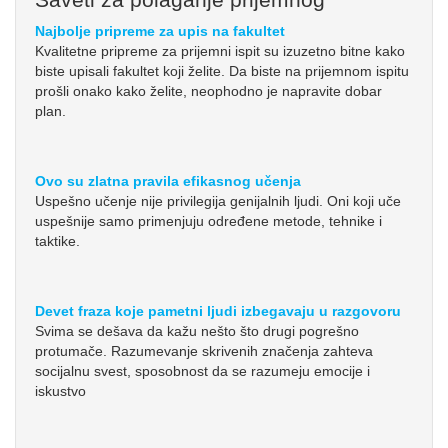
Najbolje pripreme za upis na fakultet
Kvalitetne pripreme za prijemni ispit su izuzetno bitne kako
biste upisali fakultet koji želite. Da biste na prijemnom ispitu
prošli onako kako želite, neophodno je napravite dobar
plan.
Ovo su zlatna pravila efikasnog učenja
Uspešno učenje nije privilegija genijalnih ljudi. Oni koji uče
uspešnije samo primenjuju određene metode, tehnike i
taktike.
Devet fraza koje pametni ljudi izbegavaju u razgovoru
Svima se dešava da kažu nešto što drugi pogrešno
protumače. Razumevanje skrivenih značenja zahteva
socijalnu svest, sposobnost da se razumeju emocije i
iskustvo