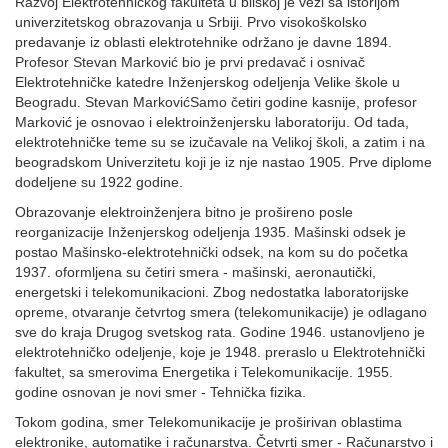
Razvoj Elektrotehničkog fakulteta u bliskoj je vezi sa istorijom
univerzitetskog obrazovanja u Srbiji. Prvo visokoškolsko
predavanje iz oblasti elektrotehnike održano je davne 1894.
Profesor Stevan Marković bio je prvi predavač i osnivač
Elektrotehničke katedre Inženjerskog odeljenja Velike škole u
Beogradu. Stevan MarkovićSamo četiri godine kasnije, profesor
Marković je osnovao i elektroinženjersku laboratoriju. Od tada,
elektrotehničke teme su se izučavale na Velikoj školi, a zatim i na
beogradskom Univerzitetu koji je iz nje nastao 1905. Prve diplome
dodeljene su 1922 godine.
Obrazovanje elektroinženjera bitno je prošireno posle
reorganizacije Inženjerskog odeljenja 1935. Mašinski odsek je
postao Mašinsko-elektrotehnički odsek, na kom su do početka
1937. oformljena su četiri smera - mašinski, aeronautički,
energetski i telekomunikacioni. Zbog nedostatka laboratorijske
opreme, otvaranje četvrtog smera (telekomunikacije) je odlagano
sve do kraja Drugog svetskog rata. Godine 1946. ustanovljeno je
elektrotehničko odeljenje, koje je 1948. preraslo u Elektrotehnički
fakultet, sa smerovima Energetika i Telekomunikacije. 1955.
godine osnovan je novi smer - Tehnička fizika.
Tokom godina, smer Telekomunikacije je proširivan oblastima
elektronike, automatike i računarstva. Četvrti smer - Računarstvo i