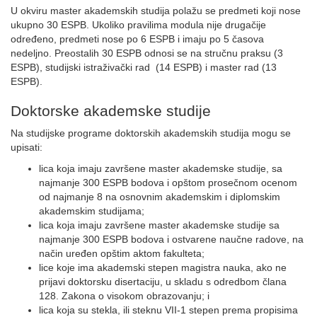
U okviru master akademskih studija polažu se predmeti koji nose
ukupno 30 ESPB. Ukoliko pravilima modula nije drugačije
određeno, predmeti nose po 6 ESPB i imaju po 5 časova
nedeljno. Preostalih 30 ESPB odnosi se na stručnu praksu (3
ESPB), studijski istraživački rad (14 ESPB) i master rad (13
ESPB).
Doktorske akademske studije
Na studijske programe doktorskih akademskih studija mogu se
upisati:
lica koja imaju završene master akademske studije, sa
najmanje 300 ESPB bodova i opštom prosečnom ocenom
od najmanje 8 na osnovnim akademskim i diplomskim
akademskim studijama;
lica koja imaju završene master akademske studije sa
najmanje 300 ESPB bodova i ostvarene naučne radove, na
način uređen opštim aktom fakulteta;
lice koje ima akademski stepen magistra nauka, ako ne
prijavi doktorsku disertaciju, u skladu s odredbom člana
128. Zakona o visokom obrazovanju; i
lica koja su stekla, ili steknu VII-1 stepen prema propisima