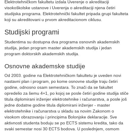
Elektrotehničkom fakultetu izdala Uverenje o akreditaciji
visokoškolske ustanove i Uverenja o akreditaciji njena četiri
studijska programa. Elektrotehnički fakultet pripada grupi fakulteta
koji su akreditovani u prvom akreditacionom ciklusu.
Studijski programi
Studentima su dostupna dva programa osnovnih akademskih
studija, jedan program master akademskih studija i jedan
program doktorskih akademskih studija.
Osnovne akademske studije
Od 2003. godine na Elektrotehničkom fakultetu je uveden novi
nastavni plan i program, po kome osnovne studije traju četiri
godine, odnosno osam semestara. To znači da se fakultet
opredelio za šemu 4+1, po kojoj se posle četiri godine studija stiče
titula diplomirani inženjer elektrotehnike i računarstva, a posle još
jedne dodatne godine titula diplomirani inženjer - master
elektrotehnike i računarstva u skladu sa novim Zakonom o
visokom obrazovanju i principima Bolonjske deklaracije. Sve
aktivnosti studenta boduju se po ECTS sistemu kredita, tako da
svaki semestar nosi 30 ECTS bodova. U poslednjem, osmom