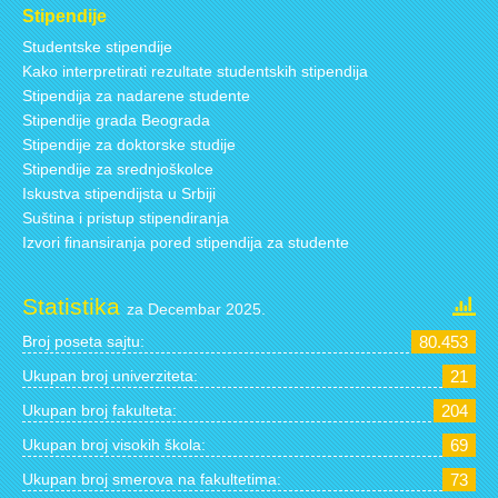
Stipendije
Studentske stipendije
Kako interpretirati rezultate studentskih stipendija
Stipendija za nadarene studente
Stipendije grada Beograda
Stipendije za doktorske studije
Stipendije za srednjoškolce
Iskustva stipendijsta u Srbiji
Suština i pristup stipendiranja
Izvori finansiranja pored stipendija za studente
Statistika
za Decembar 2025.
Broj poseta sajtu:
80.453
Ukupan broj univerziteta:
21
Ukupan broj fakulteta:
204
Ukupan broj visokih škola:
69
Ukupan broj smerova na fakultetima:
73