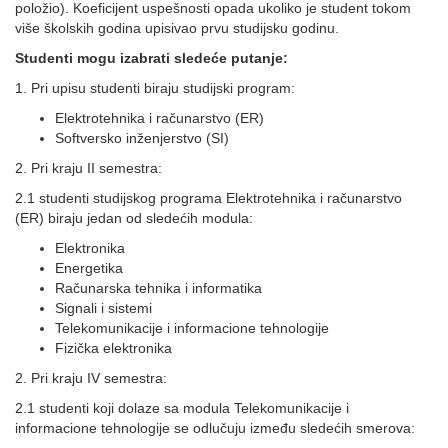
položio). Koeficijent uspešnosti opada ukoliko je student tokom
više školskih godina upisivao prvu studijsku godinu.
Studenti mogu izabrati sledeće putanje:
1. Pri upisu studenti biraju studijski program:
Elektrotehnika i računarstvo (ER)
Softversko inženjerstvo (SI)
2. Pri kraju II semestra:
2.1 studenti studijskog programa Elektrotehnika i računarstvo
(ER) biraju jedan od sledećih modula:
Elektronika
Energetika
Računarska tehnika i informatika
Signali i sistemi
Telekomunikacije i informacione tehnologije
Fizička elektronika
2. Pri kraju IV semestra:
2.1 studenti koji dolaze sa modula Telekomunikacije i
informacione tehnologije se odlučuju između sledećih smerova: