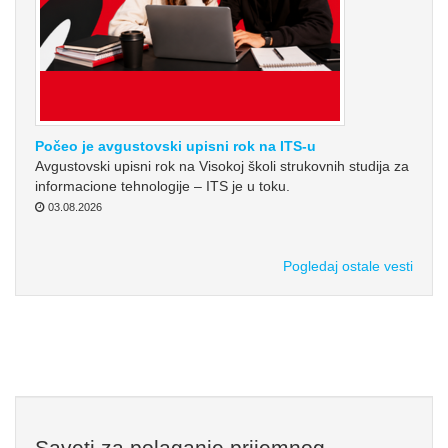
Počeo je avgustovski upisni rok na ITS-u
Avgustovski upisni rok na Visokoj školi strukovnih studija za
informacione tehnologije – ITS je u toku.
03.08.2026
Pogledaj ostale vesti
Saveti za polaganje prijemnog