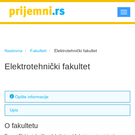
Toggl
navig
Naslovna
Fakulteti
Elektrotehnički fakultet
Elektrotehnički fakultet
Opšte informacije
Upis
O fakultetu