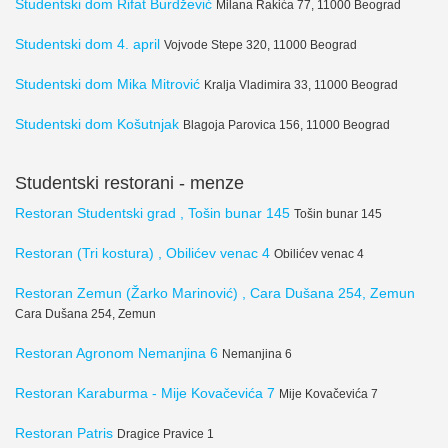
Studentski dom Rifat Burdžević
Milana Rakića 77, 11000 Beograd
Studentski dom 4. april
Vojvode Stepe 320, 11000 Beograd
Studentski dom Mika Mitrović
Kralja Vladimira 33, 11000 Beograd
Studentski dom Košutnjak
Blagoja Parovica 156, 11000 Beograd
Studentski restorani - menze
Restoran Studentski grad , Tošin bunar 145
Tošin bunar 145
Restoran (Tri kostura) , Obilićev venac 4
Obilićev venac 4
Restoran Zemun (Žarko Marinović) , Cara Dušana 254, Zemun
Cara Dušana 254, Zemun
Restoran Agronom Nemanjina 6
Nemanjina 6
Restoran Karaburma - Mije Kovačevića 7
Mije Kovačevića 7
Restoran Patris
Dragice Pravice 1