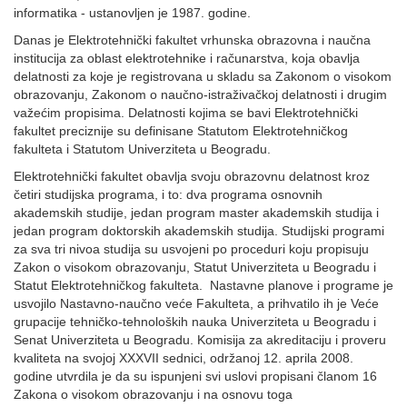
informatika - ustanovljen je 1987. godine.
Danas je Elektrotehnički fakultet vrhunska obrazovna i naučna
institucija za oblast elektrotehnike i računarstva, koja obavlja
delatnosti za koje je registrovana u skladu sa Zakonom o visokom
obrazovanju, Zakonom o naučno-istraživačkoj delatnosti i drugim
važećim propisima. Delatnosti kojima se bavi Elektrotehnički
fakultet preciznije su definisane Statutom Elektrotehničkog
fakulteta i Statutom Univerziteta u Beogradu.
Elektrotehnički fakultet obavlja svoju obrazovnu delatnost kroz
četiri studijska programa, i to: dva programa osnovnih
akademskih studije, jedan program master akademskih studija i
jedan program doktorskih akademskih studija. Studijski programi
za sva tri nivoa studija su usvojeni po proceduri koju propisuju
Zakon o visokom obrazovanju, Statut Univerziteta u Beogradu i
Statut Elektrotehničkog fakulteta. Nastavne planove i programe je
usvojilo Nastavno-naučno veće Fakulteta, a prihvatilo ih je Veće
grupacije tehničko-tehnoloških nauka Univerziteta u Beogradu i
Senat Univerziteta u Beogradu. Komisija za akreditaciju i proveru
kvaliteta na svojoj XXXVII sednici, održanoj 12. aprila 2008.
godine utvrdila je da su ispunjeni svi uslovi propisani članom 16
Zakona o visokom obrazovanju i na osnovu toga