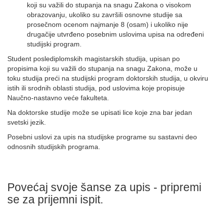
koji su važili do stupanja na snagu Zakona o visokom
obrazovanju, ukoliko su završili osnovne studije sa
prosečnom ocenom najmanje 8 (osam) i ukoliko nije
drugačije utvrđeno posebnim uslovima upisa na određeni
studijski program.
Student poslediplomskih magistarskih studija, upisan po
propisima koji su važili do stupanja na snagu Zakona, može u
toku studija preći na studijski program doktorskih studija, u okviru
istih ili srodnih oblasti studija, pod uslovima koje propisuje
Naučno-nastavno veće fakulteta.
Na doktorske studije može se upisati lice koje zna bar jedan
svetski jezik.
Posebni uslovi za upis na studijske programe su sastavni deo
odnosnih studijskih programa.
Povećaj svoje šanse za upis - pripremi
se za prijemni ispit.