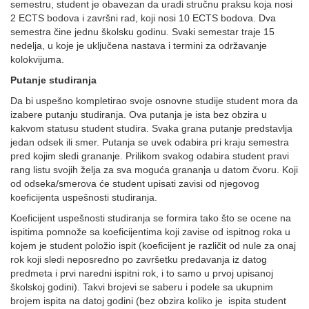
semestru, student je obavezan da uradi stručnu praksu koja nosi
2 ECTS bodova i završni rad, koji nosi 10 ECTS bodova. Dva
semestra čine jednu školsku godinu. Svaki semestar traje 15
nedelja, u koje je uključena nastava i termini za održavanje
kolokvijuma.
Putanje studiranja
Da bi uspešno kompletirao svoje osnovne studije student mora da
izabere putanju studiranja. Ova putanja je ista bez obzira u
kakvom statusu student studira. Svaka grana putanje predstavlja
jedan odsek ili smer. Putanja se uvek odabira pri kraju semestra
pred kojim sledi grananje. Prilikom svakog odabira student pravi
rang listu svojih želja za sva moguća grananja u datom čvoru. Koji
od odseka/smerova će student upisati zavisi od njegovog
koeficijenta uspešnosti studiranja.
Koeficijent uspešnosti studiranja se formira tako što se ocene na
ispitima pomnože sa koeficijentima koji zavise od ispitnog roka u
kojem je student položio ispit (koeficijent je različit od nule za onaj
rok koji sledi neposredno po završetku predavanja iz datog
predmeta i prvi naredni ispitni rok, i to samo u prvoj upisanoj
školskoj godini). Takvi brojevi se saberu i podele sa ukupnim
brojem ispita na datoj godini (bez obzira koliko je ispita student