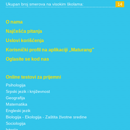
Ukupan broj smerova na visokim školama:
14
O nama
Najčešća pitanja
Uslovi korišćenja
Korisnički profil na aplikaciji „Maturang”
Oglasite se kod nas
Online testovi za prijemni
Psihologija
Srpski jezik i književnost
Geografija
Matematika
Engleski jezik
Biologija - Ekologija - Zaštita životne sredine
Sociologija
Istorija