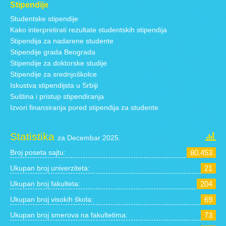
Stipendije
Studentske stipendije
Kako interpretirati rezultate studentskih stipendija
Stipendija za nadarene studente
Stipendije grada Beograda
Stipendije za doktorske studije
Stipendije za srednjoškolce
Iskustva stipendijsta u Srbiji
Suština i pristup stipendiranja
Izvori finansiranja pored stipendija za studente
Statistika
za Decembar 2025.
Broj poseta sajtu:
80.453
Ukupan broj univerziteta:
21
Ukupan broj fakulteta:
204
Ukupan broj visokih škola:
69
Ukupan broj smerova na fakultetima:
73