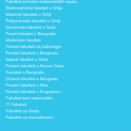
Fakulteti prirodno-matematičkih nauka
Elektrotehnički fakulteti u Srbiji
Mašinski fakulteti u Srbiji
Poljoprivredni fakulteti u Srbiji
Ekonomski fakulteti u Srbiji
Pravni fakulteti u Beogradu
Medicinski fakulteti
Privatni fakulteti za psihologiju
Privatni fakulteti u Beogradu
Najteži fakulteti u Srbiji
Privatni fakulteti u Novom Sadu
Fakulteti u Beogradu
Državni fakulteti u Beogradu
Privatni fakulteti u Nišu
Privatni fakulteti u Kragujevcu
Fakulteti bez matematike
IT Fakulteti
Fakulteti za dizajn
Fakulteti za menadžment