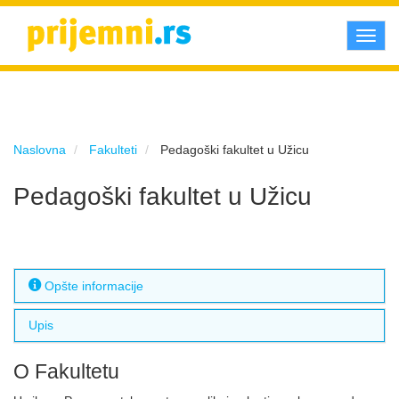
Toggl
navig
Naslovna
Fakulteti
Pedagoški fakultet u Užicu
Pedagoški fakultet u Užicu
Opšte informacije
Upis
O Fakultetu