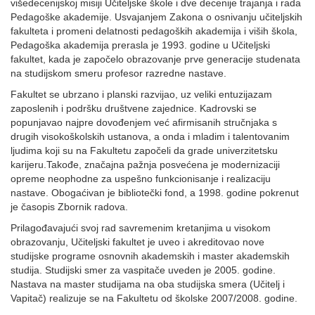
višedecenijskoj misiji Učiteljske škole i dve decenije trajanja i rada
Pedagoške akademije. Usvajanjem Zakona o osnivanju učiteljskih
fakulteta i promeni delatnosti pedagoških akademija i viših škola,
Pedagoška akademija prerasla je 1993. godine u Učiteljski
fakultet, kada je započelo obrazovanje prve generacije studenata
na studijskom smeru profesor razredne nastave.
Fakultet se ubrzano i planski razvijao, uz veliki entuzijazam
zaposlenih i podršku društvene zajednice. Kadrovski se
popunjavao najpre dovođenjem već afirmisanih stručnjaka s
drugih visokoškolskih ustanova, a onda i mladim i talentovanim
ljudima koji su na Fakultetu započeli da grade univerzitetsku
karijeru.Takođe, značajna pažnja posvećena je modernizaciji
opreme neophodne za uspešno funkcionisanje i realizaciju
nastave. Obogaćivan je bibliotečki fond, a 1998. godine pokrenut
je časopis Zbornik radova.
Prilagođavajući svoj rad savremenim kretanjima u visokom
obrazovanju, Učiteljski fakultet je uveo i akreditovao nove
studijske programe osnovnih akademskih i master akademskih
studija. Studijski smer za vaspitače uveden je 2005. godine.
Nastava na master studijama na oba studijska smera (Učitelj i
Vapitač) realizuje se na Fakultetu od školske 2007/2008. godine.