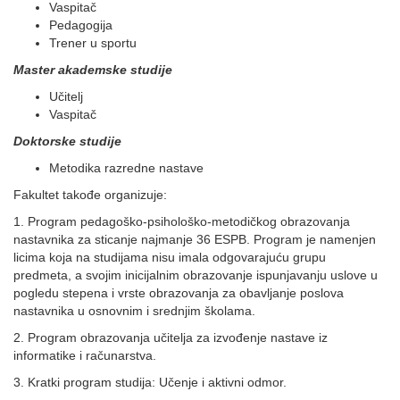
Vaspitač
Pedagogija
Trener u sportu
Master akademske studije
Učitelj
Vaspitač
Doktorske studije
Metodika razredne nastave
Fakultet takođe organizuje:
1. Program pedagoško-psihološko-metodičkog obrazovanja
nastavnika za sticanje najmanje 36 ESPB. Program je namenjen
licima koja na studijama nisu imala odgovarajuću grupu
predmeta, a svojim inicijalnim obrazovanje ispunjavanju uslove u
pogledu stepena i vrste obrazovanja za obavljanje poslova
nastavnika u osnovnim i srednjim školama.
2. Program obrazovanja učitelja za izvođenje nastave iz
informatike i računarstva.
3. Kratki program studija: Učenje i aktivni odmor.