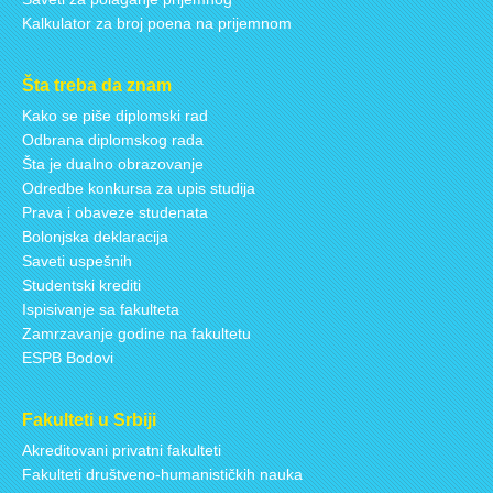
Kalkulator za broj poena na prijemnom
Šta treba da znam
Kako se piše diplomski rad
Odbrana diplomskog rada
Šta je dualno obrazovanje
Odredbe konkursa za upis studija
Prava i obaveze studenata
Bolonjska deklaracija
Saveti uspešnih
Studentski krediti
Ispisivanje sa fakulteta
Zamrzavanje godine na fakultetu
ESPB Bodovi
Fakulteti u Srbiji
Akreditovani privatni fakulteti
Fakulteti društveno-humanističkih nauka