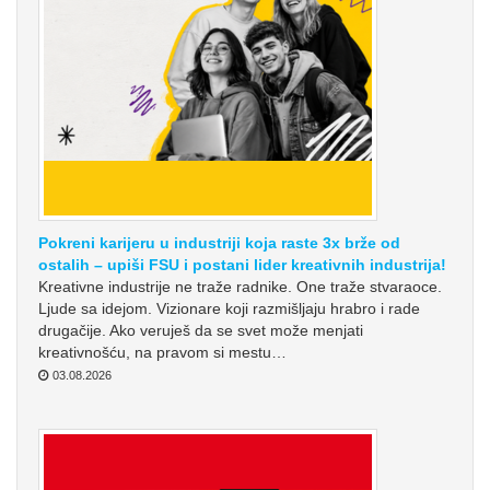
Pokreni karijeru u industriji koja raste 3x brže od
ostalih – upiši FSU i postani lider kreativnih industrija!
Kreativne industrije ne traže radnike. One traže stvaraoce.
Ljude sa idejom. Vizionare koji razmišljaju hrabro i rade
drugačije. Ako veruješ da se svet može menjati
kreativnošću, na pravom si mestu…
03.08.2026