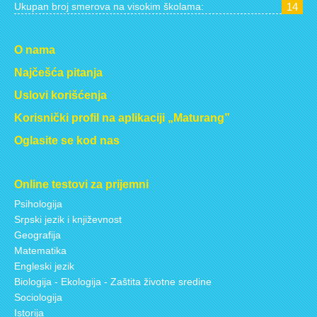
Ukupan broj smerova na visokim školama:
14
O nama
Najčešća pitanja
Uslovi korišćenja
Korisnički profil na aplikaciji „Maturang”
Oglasite se kod nas
Online testovi za prijemni
Psihologija
Srpski jezik i književnost
Geografija
Matematika
Engleski jezik
Biologija - Ekologija - Zaštita životne sredine
Sociologija
Istorija