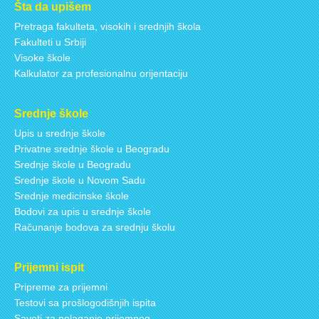
Šta da upišem
Pretraga fakulteta, visokih i srednjih škola
Fakulteti u Srbiji
Visoke škole
Kalkulator za profesionalnu orijentaciju
Srednje škole
Upis u srednje škole
Privatne srednje škole u Beogradu
Srednje škole u Beogradu
Srednje škole u Novom Sadu
Srednje medicinske škole
Bodovi za upis u srednje škole
Računanje bodova za srednju školu
Prijemni ispit
Pripreme za prijemni
Testovi sa prošlogodišnjih ispita
Saveti za polaganje prijemnog