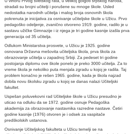
U vihoru Prvog svetskog rata, u velikoj golgoti srpskog naroda,
stradali su brojni učitelji i porušene su mnoge škole. Usled
nedostatka narodnih učitelja i malog broja osnovnih škola
pokrenuta je inicijativa za osnivanje učiteljske škole u Užicu. Prvo
pedagoško odeljenje, zvanično otvoreno 1919. godine, radilo je u
sastavu užičke Gimnazije i iz njega je tri godine kasnije izašla prva
generacija od 35 učitelja.
Odlukom Ministarstva prosvete, u Užicu je 1925. godine
osnovana Državna mešovita učiteljska škola, prva škola za
obrazovanje učitelja u zapadnoj Srbiji. Za pedeset tri godine
postojanja diplomu ove škole ponelo je preko 3000 učitelja. Za to
vreme škola je nekoliko puta menjala zgradu u kojoj je radila. Taj
problem konačno je rešen 1965. godine, kada je škola najzad
dobila novu školsku zgradu u kojoj se danas nalazi Učiteljski
fakultet.
Uspešan poluvekovni rad Učiteljske škole u Užicu presudno je
uticao na odluku da se 1972. godine osnuje Pedagoška
akademija za obrazovanje nastavnika razredne nastave. Četiri
godine kasnije (1976) otvoren je i odsek za vaspitače
predškolskih ustanova.
Osnivanje Učiteljskog fakulteta u Užicu temelji se na