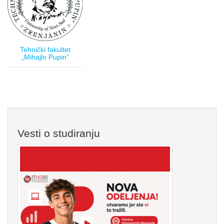
Tehnički fakultet
„Mihajlo Pupin”
Vesti o studiranju