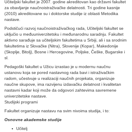
Učiteljski fakultet je 2007. godine akreditovan kao državni fakultet
za obavljanje naučnoistraživačke delatnosti. Tri godine kasnije
(2010) akreditovane su i doktorske studije iz oblasti Metodika
nastave.
Podstičući razvoj naučnoistraživačkog rada, Učiteljski fakultet se
uključio u međuuniverzitetsku i međunarodnu saradnju. Fakultet
aktivno sarađuje sa učiteljskim fakultetima u Srbiji, ali i sa srodnim
fakultetima iz Slovačke (Nitra), Slovenije (Kopar), Makedonije
(Skoplje, Bitolj), Bosne i Hercegovine, Poljske, Češke, Bugarske i
sl.
Pedagoški fakultet u Užicu izrastao je u modernu naučnu
ustanovu koja se pored nastavnog rada bavi i istraživačkim
radom, učestvuje u realizaciji naučnih projekata, organizuje
naučne skupove, ima razvijenu izdavačku delatnost i kvalitetan
nastavni kadar koji može da odgovori zahtevima savremene
univerzitetske nastave.
Studijski programi
Fakultet organizuje nastavu na svim nivoima studija, i to:
Osnovne akademske studije
Učitelj