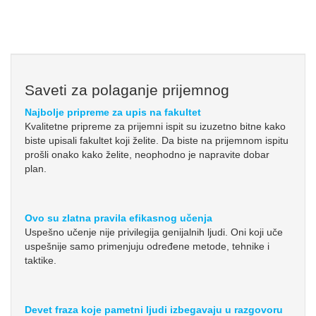
Saveti za polaganje prijemnog
Najbolje pripreme za upis na fakultet
Kvalitetne pripreme za prijemni ispit su izuzetno bitne kako
biste upisali fakultet koji želite. Da biste na prijemnom ispitu
prošli onako kako želite, neophodno je napravite dobar
plan.
Ovo su zlatna pravila efikasnog učenja
Uspešno učenje nije privilegija genijalnih ljudi. Oni koji uče
uspešnije samo primenjuju određene metode, tehnike i
taktike.
Devet fraza koje pametni ljudi izbegavaju u razgovoru