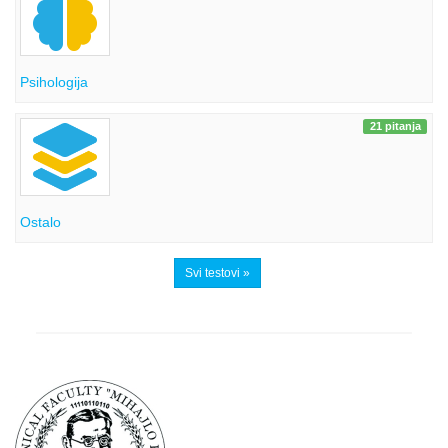
Psihologija
21 pitanja
Ostalo
Svi testovi »