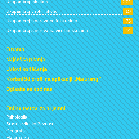
Ukupan broj fakulteta:
204
Ukupan broj visokih škola:
69
Ukupan broj smerova na fakultetima:
73
Ukupan broj smerova na visokim školama:
14
O nama
Najčešća pitanja
Uslovi korišćenja
Korisnički profil na aplikaciji „Maturang”
Oglasite se kod nas
Online testovi za prijemni
Psihologija
Srpski jezik i književnost
Geografija
Matematika