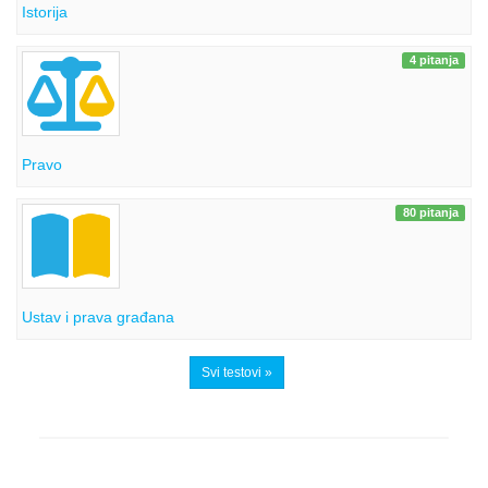
Istorija
4 pitanja
Pravo
80 pitanja
Ustav i prava građana
Svi testovi »