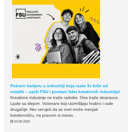
Pokreni karijeru u industriji koja raste 3x brže od
ostalih – upiši FSU i postani lider kreativnih industrija!
Kreativne industrije ne traže radnike. One traže stvaraoce.
Ljude sa idejom. Vizionare koji razmišljaju hrabro i rade
drugačije. Ako veruješ da se svet može menjati
kreativnošću, na pravom si mestu…
03.08.2026