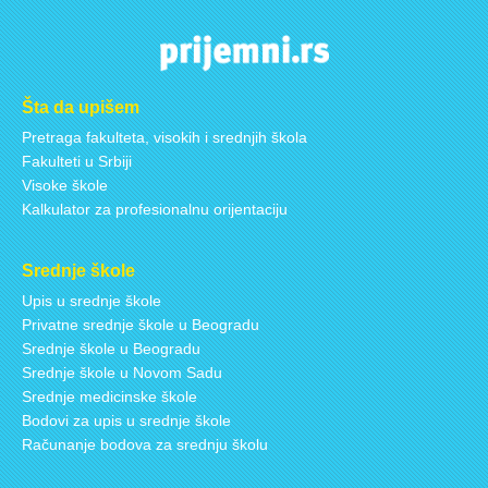
Šta da upišem
Pretraga fakulteta, visokih i srednjih škola
Fakulteti u Srbiji
Visoke škole
Kalkulator za profesionalnu orijentaciju
Srednje škole
Upis u srednje škole
Privatne srednje škole u Beogradu
Srednje škole u Beogradu
Srednje škole u Novom Sadu
Srednje medicinske škole
Bodovi za upis u srednje škole
Računanje bodova za srednju školu