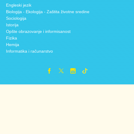
Engleski jezik
Biologija - Ekologija - Zaštita životne sredine
Sociologija
Istorija
Opšte obrazovanje i informisanost
Fizika
Hemija
Informatika i računarstvo