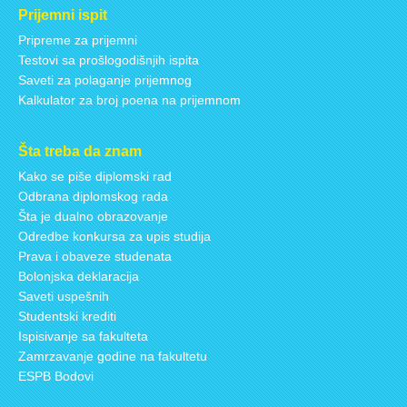
Prijemni ispit
Pripreme za prijemni
Testovi sa prošlogodišnjih ispita
Saveti za polaganje prijemnog
Kalkulator za broj poena na prijemnom
Šta treba da znam
Kako se piše diplomski rad
Odbrana diplomskog rada
Šta je dualno obrazovanje
Odredbe konkursa za upis studija
Prava i obaveze studenata
Bolonjska deklaracija
Saveti uspešnih
Studentski krediti
Ispisivanje sa fakulteta
Zamrzavanje godine na fakultetu
ESPB Bodovi