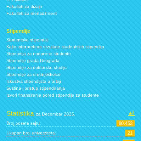
Fakulteti za dizajn
Fakulteti za menadžment
Stipendije
Studentske stipendije
Kako interpretirati rezultate studentskih stipendija
Stipendija za nadarene studente
Stipendije grada Beograda
Stipendije za doktorske studije
Stipendije za srednjoškolce
Iskustva stipendijsta u Srbiji
Suština i pristup stipendiranja
Izvori finansiranja pored stipendija za studente
Statistika
za Decembar 2025.
Broj poseta sajtu:
80.453
Ukupan broj univerziteta:
21