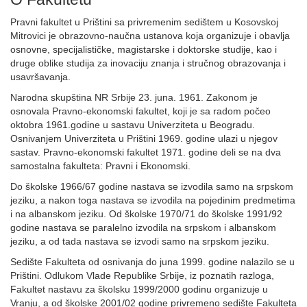
Pravni fakultet u Prištini sa privremenim sedištem u Kosovskoj
Mitrovici je obrazovno-naučna ustanova koja organizuje i obavlja
osnovne, specijalističke, magistarske i doktorske studije, kao i
druge oblike studija za inovaciju znanja i stručnog obrazovanja i
usavršavanja.
Narodna skupština NR Srbije 23. juna. 1961. Zakonom je
osnovala Pravno-ekonomski fakultet, koji je sa radom počeo
oktobra 1961.godine u sastavu Univerziteta u Beogradu.
Osnivanjem Univerziteta u Prištini 1969. godine ulazi u njegov
sastav. Pravno-ekonomski fakultet 1971. godine deli se na dva
samostalna fakulteta: Pravni i Ekonomski.
Do školske 1966/67 godine nastava se izvodila samo na srpskom
jeziku, a nakon toga nastava se izvodila na pojedinim predmetima
i na albanskom jeziku. Od školske 1970/71 do školske 1991/92
godine nastava se paralelno izvodila na srpskom i albanskom
jeziku, a od tada nastava se izvodi samo na srpskom jeziku.
Sedište Fakulteta od osnivanja do juna 1999. godine nalazilo se u
Prištini. Odlukom Vlade Republike Srbije, iz poznatih razloga,
Fakultet nastavu za školsku 1999/2000 godinu organizuje u
Vranju, a od školske 2001/02 godine privremeno sedište Fakulteta