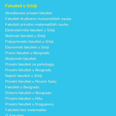
Fakulteti u Srbiji
Akreditovani privatni fakulteti
Fakulteti društveno-humanističkih nauka
Fakulteti prirodno-matematičkih nauka
Elektrotehnički fakulteti u Srbiji
Mašinski fakulteti u Srbiji
Poljoprivredni fakulteti u Srbiji
Ekonomski fakulteti u Srbiji
Pravni fakulteti u Beogradu
Medicinski fakulteti
Privatni fakulteti za psihologiju
Privatni fakulteti u Beogradu
Najteži fakulteti u Srbiji
Privatni fakulteti u Novom Sadu
Fakulteti u Beogradu
Državni fakulteti u Beogradu
Privatni fakulteti u Nišu
Privatni fakulteti u Kragujevcu
Fakulteti bez matematike
IT Fakulteti