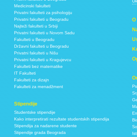
Uk
Medicinski fakulteti
Privatni fakulteti za psihologiju
Privatni fakulteti u Beogradu
O
Najteži fakulteti u Srbiji
Na
Privatni fakulteti u Novom Sadu
Us
Fakulteti u Beogradu
Državni fakulteti u Beogradu
Ko
Privatni fakulteti u Nišu
Og
Privatni fakulteti u Kragujevcu
Fakulteti bez matematike
IT Fakulteti
On
Fakulteti za dizajn
Ps
Fakulteti za menadžment
Sr
Ge
Stipendije
Ma
Studentske stipendije
En
Kako interpretirati rezultate studentskih stipendija
Bi
Stipendija za nadarene studente
So
Stipendije grada Beograda
Is