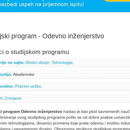
jski program - Odevno inženjerstvo
i o studijskom programu
ije na sajtu:
Modni dizajn,
Tehnologija,
tudija:
Akademske
online:
Pokreni vežbu
i:
Zrenjanin
ki program Odevno in
ženjerstvo
nastao je kao plod savremenih naučno
 kreiranja ovog studijskog programa pošlo se od dobre prakse univerzite
im tehnologijama, dinamici promena koje prate odevnu i modnu industr
ijama i savremenom dizajnu. Obrazovna struktura studijskog programa j