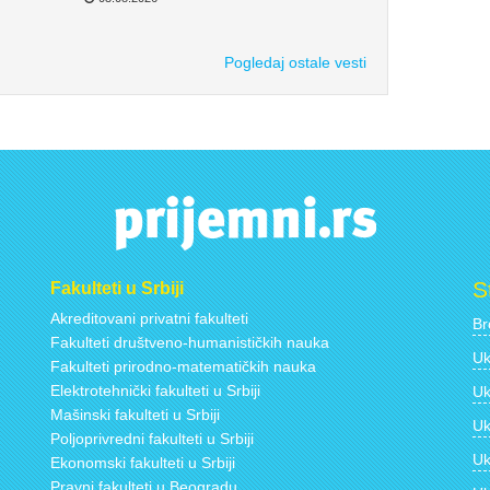
Pogledaj ostale vesti
S
Fakulteti u Srbiji
Akreditovani privatni fakulteti
Br
Fakulteti društveno-humanističkih nauka
Uk
Fakulteti prirodno-matematičkih nauka
Elektrotehnički fakulteti u Srbiji
Uk
Mašinski fakulteti u Srbiji
Uk
Poljoprivredni fakulteti u Srbiji
Uk
Ekonomski fakulteti u Srbiji
Pravni fakulteti u Beogradu