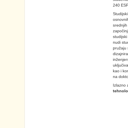
240 ESP
Studijsk
osnovnih
srednjih
započinj
studijsk
nudi stu
pružaju 
dizajnir
inženjer
uključiv
kao i ko
na dokto
Izlazno 
tehnolo