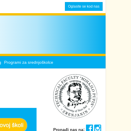
Oglasite se kod nas
g
Programi za srednjoškolce
Pronađi nas na: