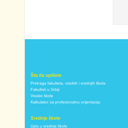
Šta da upišem
Pretraga fakulteta, visokih i srednjih škola
Fakulteti u Srbiji
Visoke škole
Kalkulator za profesionalnu orijentaciju
Srednje škole
Upis u srednje škole