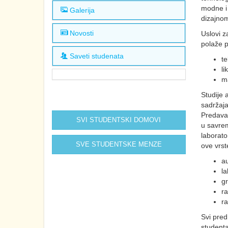
modne i 
Galerija
dizajnom
Novosti
Uslovi z
polaže 
Saveti studenata
te
li
m
Studije 
sadržaja
Predavan
SVI STUDENTSKI DOMOVI
u savrem
laborato
SVE STUDENTSKE MENZE
ove vrst
au
la
gr
ra
r
Svi pred
studenta