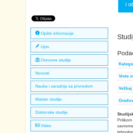
Opšte informacije
Studi
Upis
Podac
Osnovne studije
Kategor
Novosti
Vrste s
Nauka i saradnja sa privredom
Vežbaj 
Master studije
Gradov
Doktorske studije
Studijs
Prilikom
Video
savremen
tehnolog