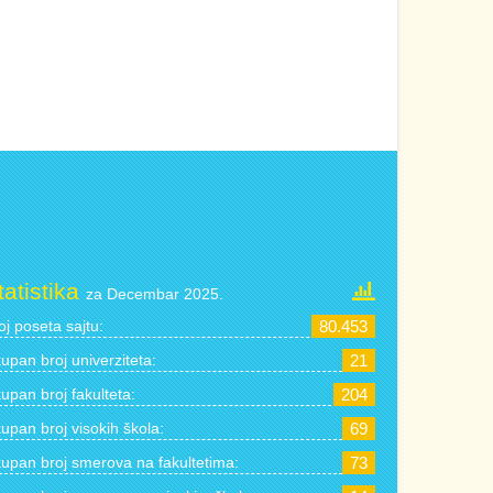
tatistika
za Decembar 2025.
oj poseta sajtu:
80.453
upan broj univerziteta:
21
upan broj fakulteta:
204
upan broj visokih škola:
69
upan broj smerova na fakultetima:
73