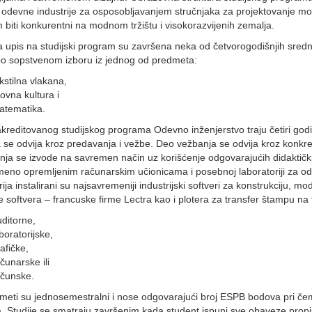
odevne industrije za osposobljavanjem stručnjaka za projektovanje mod
 biti konkurentni na modnom tržištu i visokorazvijenih zemalja.
a upis na studijski program su završena neka od četvorogodišnjih srednjih
po sopstvenom izboru iz jednog od predmeta:
kstilna vlakana,
kovna kultura i
atematika.
akreditovanog studijskog programa Odevno inženjerstvo traju četiri go
 se odvija kroz predavanja i vežbe. Deo vežbanja se odvija kroz konkr
ja se izvode na savremen način uz korišćenje odgovarajućih didaktičkih
eno opremljenim računarskim učionicama i posebnoj laboratoriji za ode
rija instalirani su najsavremeniji industrijski softveri za konstrukciju, m
e softvera – francuske firme Lectra kao i plotera za transfer štampu na
ditorne,
boratorijske,
afičke,
čunarske ili
ačunske.
meti su jednosemestralni i nose odgovarajući broj ESPB bodova pri čem
. Studije se smatraju završenim kada student ispuni sve obaveze prop