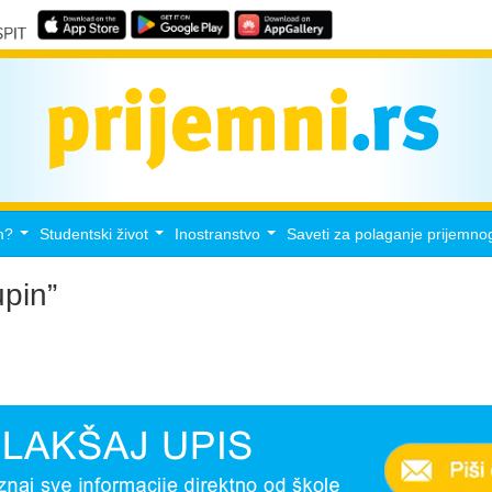
m?
Studentski život
Inostranstvo
Saveti za polaganje prijemno
...
...
...
upin”