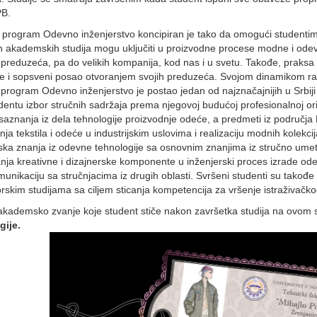
B.
i program Odevno inženjerstvo koncipiran je tako da omogući studentim
 akademskih studija mogu uključiti u proizvodne procese modne i odevn
 preduzeća, pa do velikih kompanija, kod nas i u svetu. Takođe, praksa
e i sopsveni posao otvoranjem svojih preduzeća. Svojom dinamikom razv
i program Odevno inženjerstvo je postao jedan od najznačajnijih u Srbiji
dentu izbor stručnih sadržaja prema njegovoj budućoj profesionalnoj ori
saznanja iz dela tehnologije proizvodnje odeće, a predmeti iz područja
anja tekstila i odeće u industrijskim uslovima i realizaciju modnih kolekcij
ska znanja iz odevne tehnologije sa osnovnim znanjima iz stručno umetn
anja kreativne i dizajnerske komponente u inženjerski proces izrade ode
munikaciju sa stručnjacima iz drugih oblasti. Svršeni studenti su takođe
rskim studijama sa ciljem sticanja kompetencija za vršenje istraživačko
akademsko zvanje koje student stiče nakon završetka studija na ovom
gije.