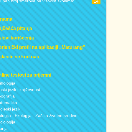
upan broj smerova na visokim školama:
14
 nama
jčešća pitanja
lovi korišćenja
risnički profil na aplikaciji „Maturang”
lasite se kod nas
line testovi za prijemni
ihologija
pski jezik i književnost
ografija
tematika
gleski jezik
ologija - Ekologija - Zaštita životne sredine
ciologija
torija