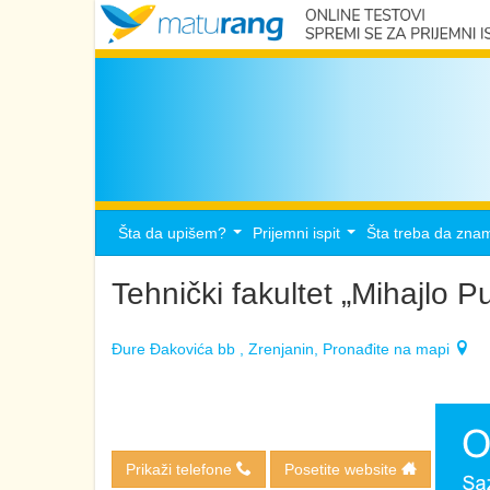
Šta da upišem?
Prijemni ispit
Šta treba da zna
...
...
Tehnički fakultet „Mihajlo P
Đure Đakovića bb , Zrenjanin, Pronađite na mapi
Prikaži telefone
Posetite website