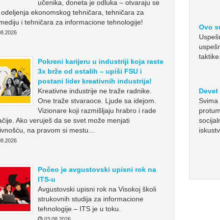
učenika, doneta je odluka – otvaraju se
odeljenja ekonomskog tehničara, tehničara za
mediju i tehničara za informacione tehnologije!
Ovo su
8.2026
Uspešno
uspešn
taktike
Pokreni karijeru u industriji koja raste
3x brže od ostalih – upiši FSU i
postani lider kreativnih industrija!
Kreativne industrije ne traže radnike.
Devet 
One traže stvaraoce. Ljude sa idejom.
Svima 
Vizionare koji razmišljaju hrabro i rade
protum
čije. Ako veruješ da se svet može menjati
socija
tivnošću, na pravom si mestu…
iskust
8.2026
Počeo je avgustovski upisni rok na
ITS-u
Avgustovski upisni rok na Visokoj školi
strukovnih studija za informacione
tehnologije – ITS je u toku.
03.08.2026