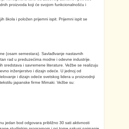
nih proizvoda koji će svojom funkcionalnošću i
 škola i položen prijemni ispit. Prijemni ispit se
dine (osam semestara). Savlađivanje nastavnih
etan rad u preduzećima modne i odevne industrije.
 sredstava i savremene literature. Vežbe se realizuju
vno inženjerstvo i dizajn odeće. U jednoj od
odelovanje i dizajn odeće svetskog lidera u proizvodnji
 tekstilu japanske firme Mimaki. Vežbe su:
u jedan bod odgovara približno 30 sati aktivnosti
isane studijskim programom i pri tome sakupi najmanje