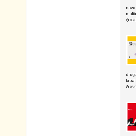
nova 
multi
03.0
druga
krea
03.0