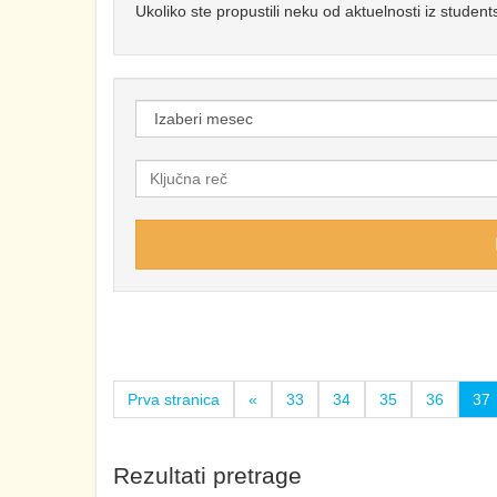
Ukoliko ste propustili neku od aktuelnosti iz students
Prva stranica
«
33
34
35
36
37
Rezultati pretrage