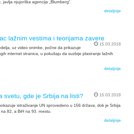
, javlja njujorška agencija „Blumberg”.
detaljnije
c lažnim vestima i teorijama zavere
15.03.2018
delja, uz video snimke, počne da prikazuje
ugih internet stranica, u pokušaju da suzbije plasiranje lažnih
detaljnije
na svetu, gde je Srbija na listi?
15.03.2018
u, pokazuje istraživanje UN sprovedeno u 156 država, dok je Srbija
 na 82, a BiH na 93. mestu.
detaljnije