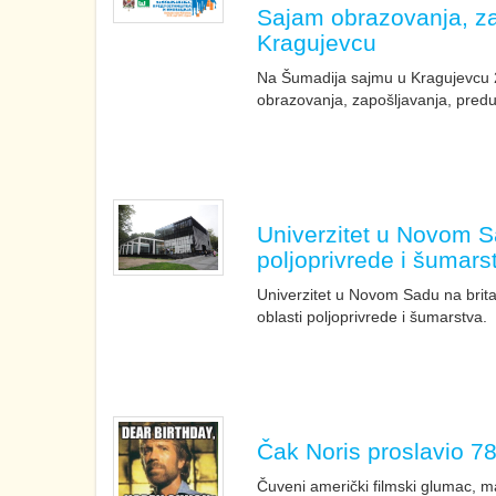
Sajam obrazovanja, zap
Kragujevcu
Na Šumadija sajmu u Kragujevcu 2
obrazovanja, zapošljavanja, preduz
Univerzitet u Novom S
poljoprivrede i šumars
Univerzitet u Novom Sadu na britan
oblasti poljoprivrede i šumarstva.
Čak Noris proslavio 7
Čuveni američki filmski glumac, ma