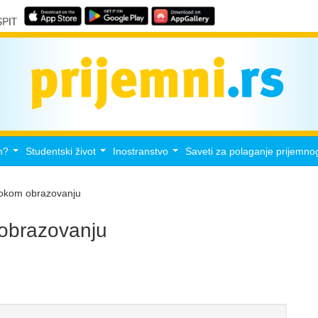
m?
Studentski život
Inostranstvo
Saveti za polaganje prijemno
...
...
...
isokom obrazovanju
 obrazovanju