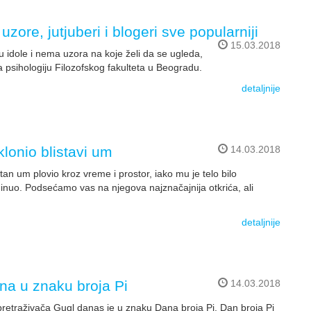
ore, jutjuberi i blogeri sve popularniji
15.03.2018
 u idole i nema uzora na koje želi da se ugleda,
za psihologiju Filozofskog fakulteta u Beogradu.
detaljnije
lonio blistavi um
14.03.2018
jantan um plovio kroz vreme i prostor, iako mu je telo bilo
minuo. Podsećamo vas na njegova najznačajnija otkrića, ali
detaljnije
na u znaku broja Pi
14.03.2018
pretraživača Gugl danas je u znaku Dana broja Pi. Dan broja Pi