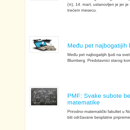
(π), 14. mart, ustanovljen je jer je
trećem mesecu.
Među pet najbogatijih 
Među pet najbogatijih ljudi na sve
Blumberg. Predstavnici starog kont
PMF: Svake subote bes
matematike
Prirodno-matematički fakultet u 
biti održavane besplatne pripreme 