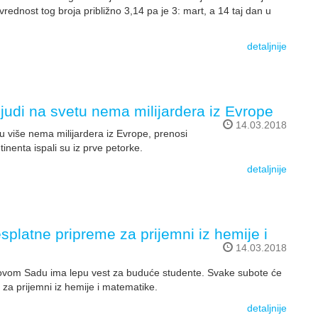
 vrednost tog broja približno 3,14 pa je 3: mart, a 14 taj dan u
detaljnije
ljudi na svetu nema milijardera iz Evrope
14.03.2018
tu više nema milijardera iz Evrope, prenosi
inenta ispali su iz prve petorke.
detaljnije
platne pripreme za prijemni iz hemije i
14.03.2018
Novom Sadu ima lepu vest za buduće studente. Svake subote će
za prijemni iz hemije i matematike.
detaljnije