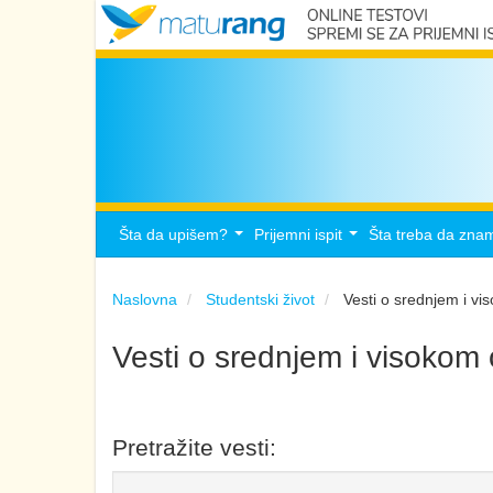
Šta da upišem?
Prijemni ispit
Šta treba da zna
...
...
Naslovna
Studentski život
Vesti o srednjem i v
Vesti o srednjem i visokom
Pretražite vesti: