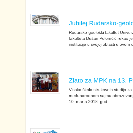
Jubilej Rudarsko-geol
Rudarsko-geološki fakultet Univer
fakulteta Dušan Polomčić rekao je
institucije u svojoj oblasti u ovom
Zlato za MPK na 13. 
Visoka škola strukovnih studija z
međunarodnom sajmu obrazovanja 
10. marta 2018. god.