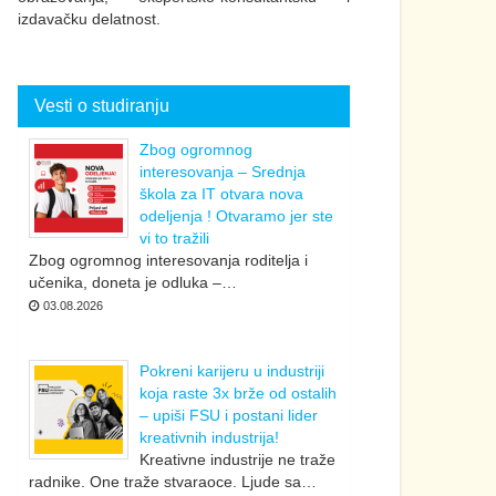
izdavačku delatnost.
Vesti o studiranju
Zbog ogromnog
interesovanja – Srednja
škola za IT otvara nova
odeljenja ! Otvaramo jer ste
vi to tražili
Zbog ogromnog interesovanja roditelja i
učenika, doneta je odluka –…
03.08.2026
Pokreni karijeru u industriji
koja raste 3x brže od ostalih
– upiši FSU i postani lider
kreativnih industrija!
Kreativne industrije ne traže
radnike. One traže stvaraoce. Ljude sa…