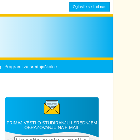
Oglasite se kod nas
g
Programi za srednjoškolce
PRIMAJ VESTI O STUDIRANJU I SREDNJEM
OBRAZOVANJU NA E-MAIL