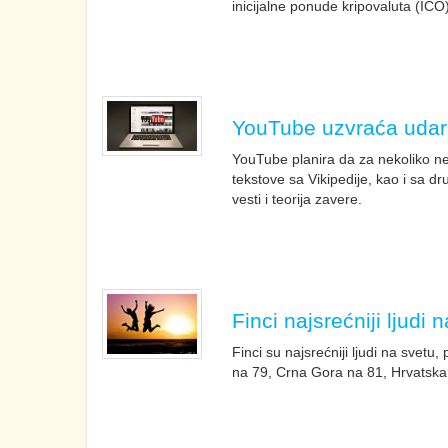
inicijalne ponude kripovaluta (ICO)
YouTube uzvraća udara
YouTube planira da za nekoliko ne
tekstove sa Vikipedije, kao i sa dr
vesti i teorija zavere.
Finci najsrećniji ljudi 
Finci su najsrećniji ljudi na svet
na 79, Crna Gora na 81, Hrvatska