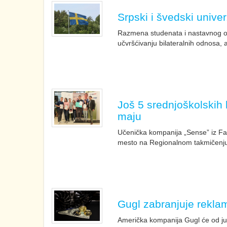
Srpski i švedski unive
Razmena studenata i nastavnog oso
učvršćivanju bilateralnih odnosa, a
Još 5 srednjoškolskih
maju
Učenička kompanija „Sense” iz Far
mesto na Regionalnom takmičenju
Gugl zabranjuje reklam
Američka kompanija Gugl će od jun