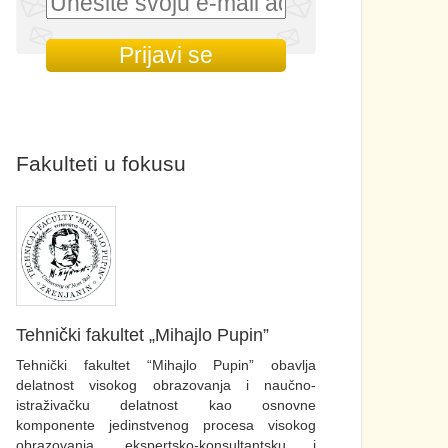
Fakulteti u fokusu
Tehnički fakultet „Mihajlo Pupin”
Tehnički fakultet “Mihajlo Pupin” obavlja
delatnost visokog obrazovanja i naučno-
istraživačku delatnost kao osnovne
komponente jedinstvenog procesa visokog
obrazovanja, ekspertsko-konsultantsku i