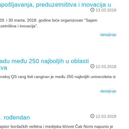
ošljavanja, preduzetništva i inovacija u
13.03.2018
9. i 30 marta. 2018. godine biće organizovan "Sajam
etništva i inovacija".
detaljnije
adu među 250 najboljih u oblasti
tva
12.03.2018
skoj QS rang listi rangiran je među 250 najboljih univerziteta iz
detaljnije
8. rođendan
12.03.2018
jstor borilačkih veština i medijska ličnost Čak Noris napunio je