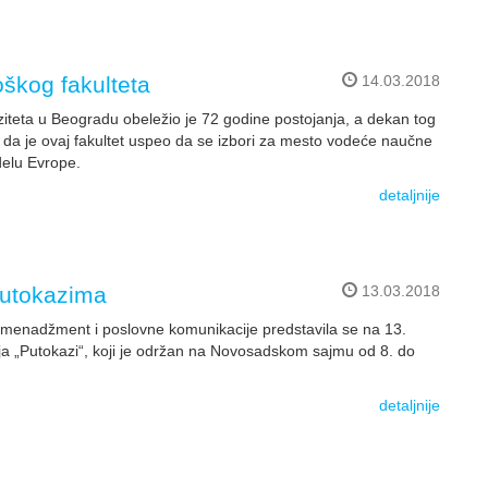
oškog fakulteta
14.03.2018
ziteta u Beogradu obeležio je 72 godine postojanja, a dekan tog
 da je ovaj fakultet uspeo da se izbori za mesto vodeće naučne
 delu Evrope.
detaljnije
Putokazima
13.03.2018
a menadžment i poslovne komunikacije predstavila se na 13.
„Putokazi“, koji je održan na Novosadskom sajmu od 8. do
detaljnije