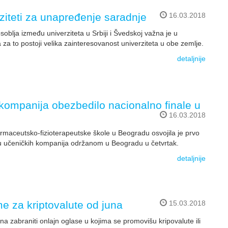
rziteti za unapređenje saradnje
16.03.2018
blja između univerziteta u Srbiji i Švedskoj važna je u
 za to postoji velika zainteresovanost univerziteta u obe zemlje.
detaljnije
 kompanija obezbedilo nacionalno finale u
16.03.2018
maceutsko-fizioterapeutske škole u Beogradu osvojila je prvo
 učeničkih kompanija održanom u Beogradu u četvrtak.
detaljnije
e za kriptovalute od juna
15.03.2018
a zabraniti onlajn oglase u kojima se promovišu kripovalute ili