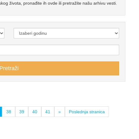
kog života, pronađite ih ovde ili pretražite našu arhivu vesti.
38
39
40
41
»
Poslednja stranica