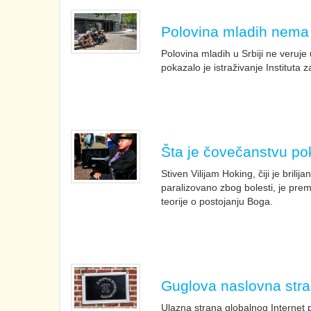
Polovina mladih nema uz
Polovina mladih u Srbiji ne veruje
pokazalo je istraživanje Instituta 
Šta je čovečanstvu pok
Stiven Vilijam Hoking, čiji je brili
paralizovano zbog bolesti, je pre
teorije o postojanju Boga.
Guglova naslovna stra
Ulazna strana globalnog Internet 