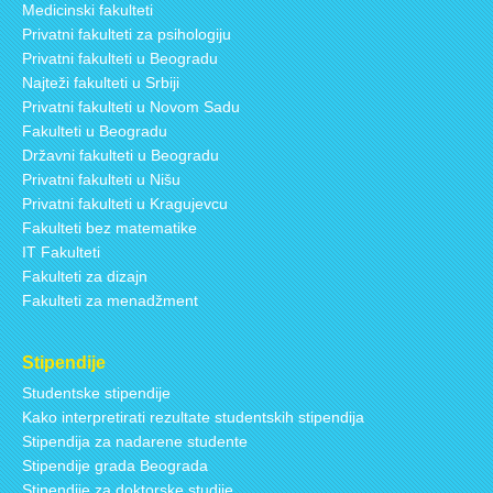
Medicinski fakulteti
Privatni fakulteti za psihologiju
Privatni fakulteti u Beogradu
Najteži fakulteti u Srbiji
Privatni fakulteti u Novom Sadu
Fakulteti u Beogradu
Državni fakulteti u Beogradu
Privatni fakulteti u Nišu
Privatni fakulteti u Kragujevcu
Fakulteti bez matematike
IT Fakulteti
Fakulteti za dizajn
Fakulteti za menadžment
Stipendije
Studentske stipendije
Kako interpretirati rezultate studentskih stipendija
Stipendija za nadarene studente
Stipendije grada Beograda
Stipendije za doktorske studije