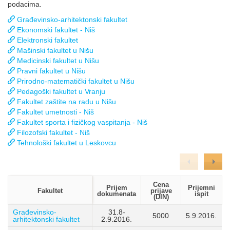
podacima.
Građevinsko-arhitektonski fakultet
Ekonomski fakultet - Niš
Elektronski fakultet
Mašinski fakultet u Nišu
Medicinski fakultet u Nišu
Pravni fakultet u Nišu
Prirodno-matematički fakultet u Nišu
Pedagoški fakultet u Vranju
Fakultet zaštite na radu u Nišu
Fakultet umetnosti - Niš
Fakultet sporta i fizičkog vaspitanja - Niš
Filozofski fakultet - Niš
Tehnološki fakultet u Leskovcu
Cena
Prijem
Prijemni
Fakultet
prijave
dokumenata
ispit
(DIN)
Građevinsko-
31.8-
5000
5.9.2016.
arhitektonski fakultet
2.9.2016.