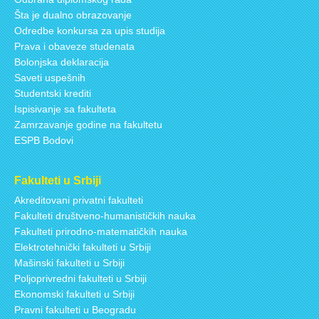
Šta je dualno obrazovanje
Odredbe konkursa za upis studija
Prava i obaveze studenata
Bolonjska deklaracija
Saveti uspešnih
Studentski krediti
Ispisivanje sa fakulteta
Zamrzavanje godine na fakultetu
ESPB Bodovi
Fakulteti u Srbiji
Akreditovani privatni fakulteti
Fakulteti društveno-humanističkih nauka
Fakulteti prirodno-matematičkih nauka
Elektrotehnički fakulteti u Srbiji
Mašinski fakulteti u Srbiji
Poljoprivredni fakulteti u Srbiji
Ekonomski fakulteti u Srbiji
Pravni fakulteti u Beogradu