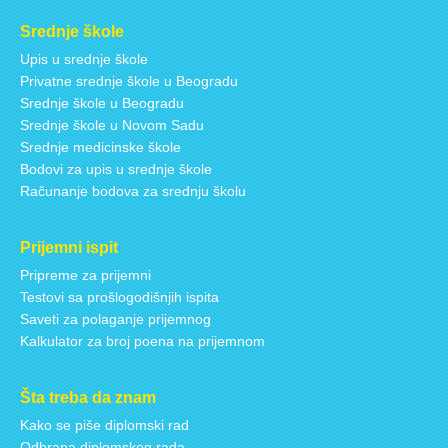
Srednje škole
Upis u srednje škole
Privatne srednje škole u Beogradu
Srednje škole u Beogradu
Srednje škole u Novom Sadu
Srednje medicinske škole
Bodovi za upis u srednje škole
Računanje bodova za srednju školu
Prijemni ispit
Pripreme za prijemni
Testovi sa prošlogodišnjih ispita
Saveti za polaganje prijemnog
Kalkulator za broj poena na prijemnom
Šta treba da znam
Kako se piše diplomski rad
Odbrana diplomskog rada