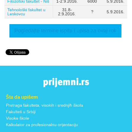
Filozofski fakultet - Niš
1-2.9.2016.
6000
5.9.2016.
Tehnološki fakultet u
31.8-
?
5.9.2016.
Leskovcu
2.9.2016.
Pogledajte termine ispita i upisa za ovaj rok
Šta da upišem
Pretraga fakulteta, visokih i srednjih škola
Fakulteti u Srbiji
Visoke škole
Kalkulator za profesionalnu orijentaciju