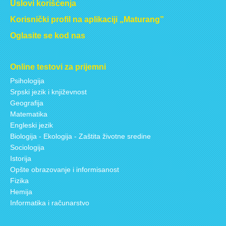
Uslovi korišćenja
Korisnički profil na aplikaciji „Maturang”
Oglasite se kod nas
Online testovi za prijemni
Psihologija
Srpski jezik i književnost
Geografija
Matematika
Engleski jezik
Biologija - Ekologija - Zaštita životne sredine
Sociologija
Istorija
Opšte obrazovanje i informisanost
Fizika
Hemija
Informatika i računarstvo