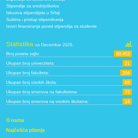
Stipendije za srednjoškolce
Iskustva stipendijsta u Srbiji
Suština i pristup stipendiranja
Izvori finansiranja pored stipendija za studente
Statistika
za Decembar 2025.
Broj poseta sajtu:
80.453
Ukupan broj univerziteta:
21
Ukupan broj fakulteta:
204
Ukupan broj visokih škola:
69
Ukupan broj smerova na fakultetima:
73
Ukupan broj smerova na visokim školama:
14
O nama
Najčešća pitanja